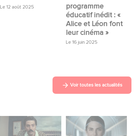
programme
Le
12 août 2025
éducatif inédit : «
Alice et Léon font
leur cinéma »
Le
16 juin 2025
Voir toutes les actualités
Mexico 86, est à
La nouvelle
retrouver dès
production Gaumont