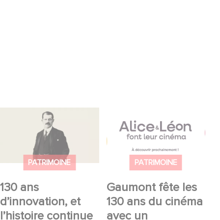
130 ans d’innovation,
Gaumont fête les 130
et l’histoire continue
ans du cinéma avec
un programme
éducatif inédit : « Alice
PATRIMOINE
PATRIMOINE
et Léon font leur
130 ans
Gaumont fête les
cinéma »
d’innovation, et
130 ans du cinéma
l’histoire continue
avec un