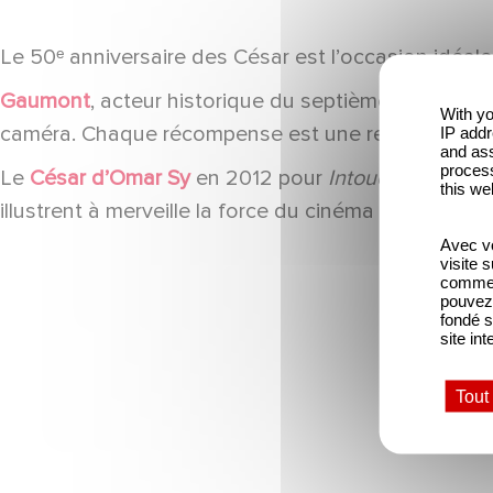
Le 50ᵉ anniversaire des César est l’occasion idéal
Gaumont
, acteur historique du septième art, a to
With yo
caméra. Chaque récompense est une reconnaissance du
IP addr
and ass
process
Le
César d’Omar Sy
en 2012 pour
Intouchables
rest
this we
illustrent à merveille la force du cinéma : toucher le
Avec vo
visite 
comme l
pouvez 
fondé s
site int
Tout