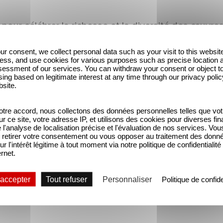
e pour célébrer la richesse et la diversité des œuv
ujours joué un rôle essentiel dans l’accompagnement 
ur consent, we collect personal data such as your visit to this websit
 travail, de la créativité et de la passion qui fon
ess, and use cookies for various purposes such as precise location 
essment of our services. You can withdraw your consent or object t
ing based on legitimate interest at any time through our privacy polic
e un moment inoubliable de l’histoire des César. So
bsite.
 public, transcender les frontières et laisser une emp
tre accord, nous collectons des données personnelles telles que vot
sur ce site, votre adresse IP, et utilisons des cookies pour diverses fina
'analyse de localisation précise et l'évaluation de nos services. Vou
retirer votre consentement ou vous opposer au traitement des donn
ur l'intérêt légitime à tout moment via notre politique de confidentialité
ernet.
 accepter
Tout refuser
Personnaliser
Politique de confide