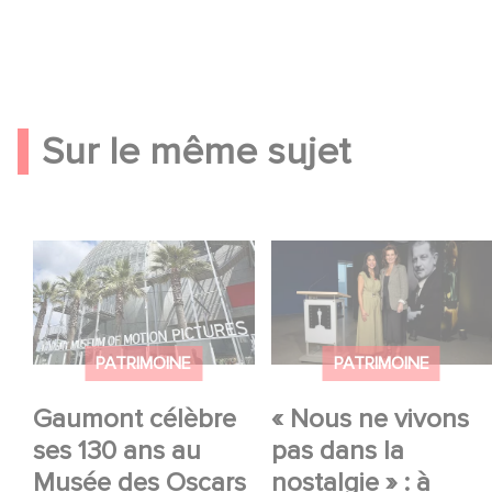
YouTube est désactivé.
Autoriser
Sur le même sujet
Gaumont célèbre ses
« Nous ne vivons pas
130 ans au Musée des
dans la nostalgie » : à
Oscars à Los Angeles
Hollywood, Gaumont
!
célèbre ses 130 ans
PATRIMOINE
PATRIMOINE
Gaumont célèbre
« Nous ne vivons
ses 130 ans au
pas dans la
Musée des Oscars
nostalgie » : à