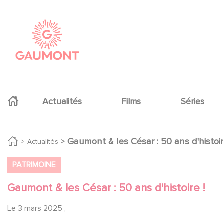
Aller au contenu principal
Panneau de gestion des cookies
Navigation principale
Actualités
Films
Séries
Gaumont & les César : 50 ans d'histoir
Actualités
PATRIMOINE
Gaumont & les César : 50 ans d'histoire !
Le
3 mars 2025
,