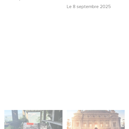
Le
8 septembre 2025
Le tournage de la
Gaumont et Good
mini-série Le Roman
Hero annoncent la