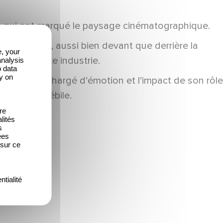
res qui ont marqué le paysage cinématographique.
des talents, aussi bien devant que derrière la
e, your
t vivre cette industrie.
analysis
o data
y on
n discours chargé d’émotion et l’impact de son rôle
reinte indélébile.
re
lités
s
ées
 sur ce
ntialité