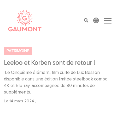
Aller au contenu principal
Panneau de gestion des cookies
top menu
PATRIMOINE
Leeloo et Korben sont de retour !
Le Cinquième élément, film culte de Luc Besson
disponible dans une édition limitée steelbook combo
4K et Blu-ray, accompagnée de 90 minutes de
suppléments.
Le
14 mars 2024
,