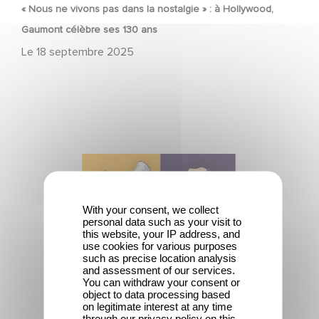
« Nous ne vivons pas dans la nostalgie » : à Hollywood,
Gaumont célèbre ses 130 ans
Le
18 septembre 2025
"Alice et Léon font leur cinéma"
With your consent, we collect
personal data such as your visit to
this website, your IP address, and
use cookies for various purposes
such as precise location analysis
and assessment of our services.
You can withdraw your consent or
object to data processing based
on legitimate interest at any time
PATRIMOINE
through our privacy policy on this