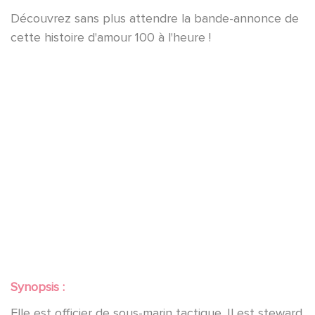
Découvrez sans plus attendre la bande-annonce de
cette histoire d'amour 100 à l'heure !
YouTube est désactivé.
Autoriser
Synopsis :
Elle est officier de sous-marin tactique. Il est steward.