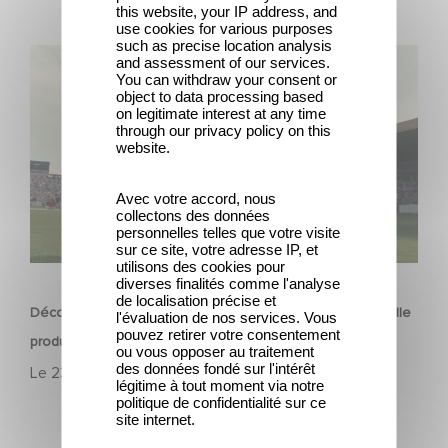
this website, your IP address, and
use cookies for various purposes
such as precise location analysis
Découvrez les premières images de Mexico 86, la
and assessment of our services.
You can withdraw your consent or
nouvelle production Gaumont USA
object to data processing based
on legitimate interest at any time
through our privacy policy on this
website.
Avec votre accord, nous
collectons des données
personnelles telles que votre visite
sur ce site, votre adresse IP, et
FILM
utilisons des cookies pour
diverses finalités comme l'analyse
de localisation précise et
Découvrez les premières images de Mexico 86, la nouvelle
l'évaluation de nos services. Vous
pouvez retirer votre consentement
production Gaumont USA
ou vous opposer au traitement
des données fondé sur l'intérêt
Le
23 avril 2026
légitime à tout moment via notre
politique de confidentialité sur ce
site internet.