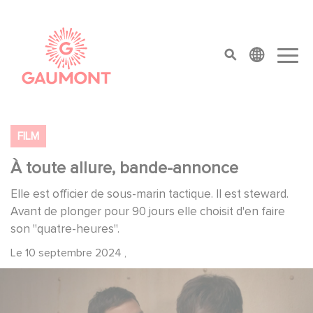
Aller au contenu principal
Panneau de gestion des cookies
top menu
FILM
À toute allure, bande-annonce
Elle est officier de sous-marin tactique. Il est steward.
Avant de plonger pour 90 jours elle choisit d'en faire
son "quatre-heures".
Le
10 septembre 2024
,