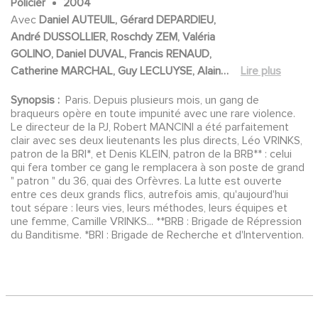
Policier
2004
Avec
Daniel AUTEUIL, Gérard DEPARDIEU,
André DUSSOLLIER, Roschdy ZEM, Valéria
GOLINO, Daniel DUVAL, Francis RENAUD,
Catherine MARCHAL, Guy LECLUYSE, Alain
Lire plus
FIGLARZ, Vincent MOSCATO, Anne
Synopsis :
Paris. Depuis plusieurs mois, un gang de
CONSIGNY, Mylène DEMONGEOT, Aurore
braqueurs opère en toute impunité avec une rare violence.
AUTEUIL, Olivier MARCHAL, Stéphane
Le directeur de la PJ, Robert MANCINI a été parfaitement
METZGER, Solène BIASCH, Denis SYLVAIN,
clair avec ses deux lieutenants les plus directs, Léo VRINKS,
patron de la BRI*, et Denis KLEIN, patron de la BRB** : celui
Eric DEFOSSE, Ivan FRANEK, Laurent OLMEDO,
qui fera tomber ce gang le remplacera à son poste de grand
Christophe ROUZAUD, Frédéric MARANBER,
" patron " du 36, quai des Orfèvres. La lutte est ouverte
Patrick MEDIONI, Serge BEUCHAT, Thierry
entre ces deux grands flics, autrefois amis, qu'aujourd'hui
GUERRIB, Cyrille HERTEL, Stéphan ORSOLANI,
tout sépare : leurs vies, leurs méthodes, leurs équipes et
une femme, Camille VRINKS... **BRB : Brigade de Répression
Anna D&#039;ANNUNZIO, Ludovic
du Banditisme. *BRI : Brigade de Recherche et d'Intervention.
BERTHILLOT, Jo PRESTIA, Jean-Louis
BIHOREAU, Mylène JAMPANOI, Christian
GEFFROY, Philippe CHAUBET, Christine
CHANSOU, Stéphanie COUBARD