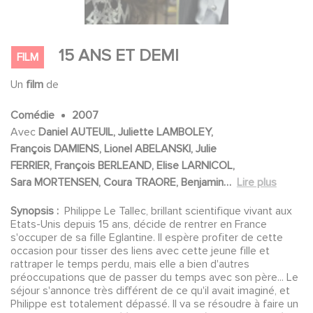
15 ANS ET DEMI
FILM
Un
film
de
Comédie
2007
Avec
Daniel AUTEUIL, Juliette LAMBOLEY,
François DAMIENS, Lionel ABELANSKI, Julie
FERRIER, François BERLEAND, Elise LARNICOL,
Sara MORTENSEN, Coura TRAORE, Benjamin
Lire plus
SIKSOU, Canis CREVILLEN, Lionel LINGELSER,
Synopsis :
Philippe Le Tallec, brillant scientifique vivant aux
Maud VERDEYEN, Dylan IMAYANGA, Lucie
Etats-Unis depuis 15 ans, décide de rentrer en France
LUCAS, Philippe DUQUESNE, Chick ORTEGA
s'occuper de sa fille Eglantine. Il espère profiter de cette
occasion pour tisser des liens avec cette jeune fille et
rattraper le temps perdu, mais elle a bien d'autres
préoccupations que de passer du temps avec son père... Le
séjour s'annonce très différent de ce qu'il avait imaginé, et
Philippe est totalement dépassé. Il va se résoudre à faire un