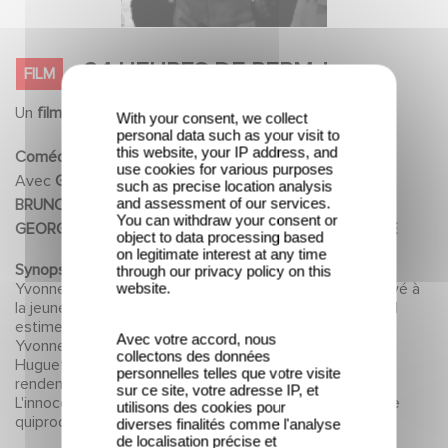
With your consent, we collect
personal data such as your visit to
24 HEURES DE PERM..!
FILM
this website, your IP address, and
use cookies for various purposes
Un
film
de
Maurice CLOCHE
such as precise location analysis
and assessment of our services.
You can withdraw your consent or
Comédie
1944
object to data processing based
Avec
Georges RIGAUD, Julien CARETTE, Blanchette
on legitimate interest at any time
through our privacy policy on this
BRUNOY, Mona GOYA, Jean BROCHARD, Jean GOBET,
website.
GEORGIUS, Raymond CORDY, Jean TISSIER, Paul BARGE
Avec votre accord, nous
Synopsis :
Gaston, un jeune soldat, correspond avec
collectons des données
Yvonne, une jeune ouvrière qu'il n'a jamais vue. Il a envoyé à
personnelles telles que votre visite
la jeune femme la photo de son camarade Jacques, qu'il
sur ce site, votre adresse IP, et
estime plus beau, comme étant la sienne. De son côté,
utilisons des cookies pour
Yvonne a agi de même avec le portrait de son amie
diverses finalités comme l'analyse
Huguette. Lors d'une permission, les deux soldats se
de localisation précise et
rendent à Paris où vivent les deux jeunes femmes.
l'évaluation de nos services. Vous
pouvez retirer votre consentement
L'innocente supercherie les entraînera dans une suite de
ou vous opposer au traitement
quiproquos amoureux.
des données fondé sur l'intérêt