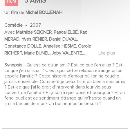
3 AMIS
FILM
Un
film
de
Michel BOUJENAH
Comédie
2007
Avec
Mathilde SEIGNER, Pascal ELBÉ, Kad
MERAD, Yves RÉNIER, Daniel DUVAL,
Constance DOLLE, Annelise HESME, Carole
RICHERT, Marie BUNEL, Joby VALENTE,
Lire plus
Richard LAUNE, Philippe NOIRET, Jérémy
Synopsis :
Qu'est-ce qu'un ami ? Est-ce que j'en ai un ? Est-
BARDEAU, Pascal MOTTIER, Selim SABER,
ce que j'en suis un ? C'est quoi cette relation étrange qu'on
Mallory CASAS PARRAMON, Jérôme
appelle l'amitié ? Cette histoire d'amour où l'on ne couche
JALABERT, Philippe SPITERI, Stéphane
jamais ensemble. Comment je peux faire du bien à mes amis
? Est-ce que j'ai le droit d'intervenir dans leur vie sous
DURON, Patrice ABBOU, Pierre CHEVALLIER,
couvert de l'amitié ? Et jusqu'à quel point et pourquoi ? Et au
Jean Yves CHILOT, Jean-Pierre ROUANE,
fond, quel est ce sentiment étrange qui m'habite quand un
Gilles GUÉRIN, Marie-Laetitia KOLMAYER
ami a besoin de moi ? Un bonheur ou un besoin ?