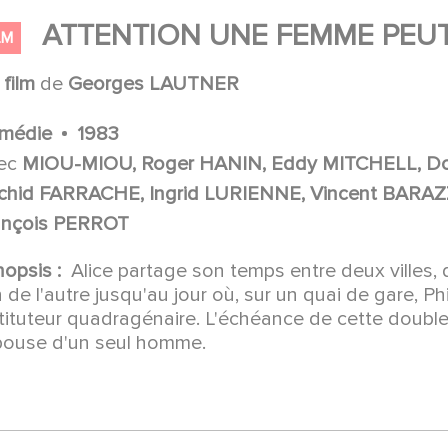
ATTENTION UNE FEMME PEU
LM
n
film
de
Georges LAUTNER
médie
1983
ec
MIOU-MIOU, Roger HANIN, Eddy MITCHELL, D
chid FARRACHE, Ingrid LURIENNE, Vincent BARAZ
ançois PERROT
nopsis :
Alice partage son temps entre deux villes
n de l'autre jusqu'au jour où, sur un quai de gare, Ph
tituteur quadragénaire. L'échéance de cette double 
épouse d'un seul homme.