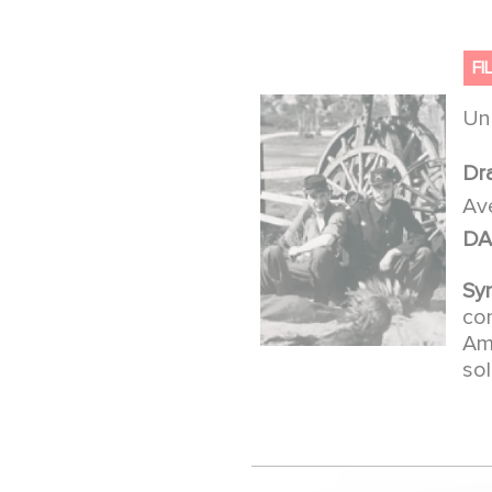
FI
U
Dr
Av
DA
Sy
com
Amé
sol