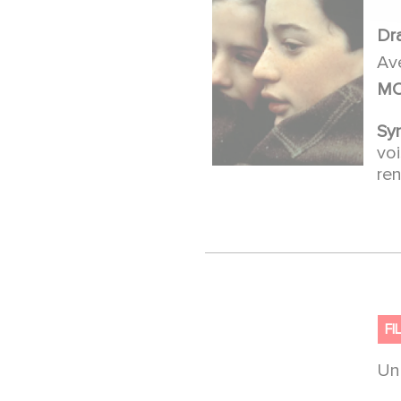
Dr
Av
MO
Sy
voi
ren
FI
U