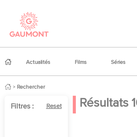
Aller au contenu principal
Panneau de gestion des cookies
Navigation principale
Actualités
Films
Séries
Rechercher
Résultats
Filtres :
Reset