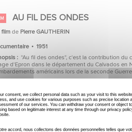
AU FIL DES ONDES
LM
n
film
de
Pierre GAUTHERIN
cumentaire
1951
nopsis :
"Au fil des ondes", c'est la contribution du
llage d'Epron dans le département du Calvados en N
mbardements américains lors de la seconde Guerre
ur consent, we collect personal data such as your visit to this websit
ess, and use cookies for various purposes such as precise location 
essment of our services. You can withdraw your consent or object t
ing based on legitimate interest at any time through our privacy polic
bsite.
AU REVOIR LÀ-HAUT
LM
tre accord, nous collectons des données personnelles telles que vot