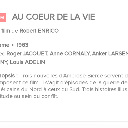
AU COEUR DE LA VIE
LM
n
film
de
Robert ENRICO
ame
1963
ec
Roger JACQUET, Anne CORNALY, Anker LARSEN, 
NY, Louis ADELIN
nopsis :
Trois nouvelles d'Ambrose Bierce servent 
posent ce film. Il s'agit d'épisodes de la guerre d
ricains du Nord à ceux du Sud. Trois histoires illus
itude au sein du conflit.