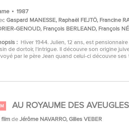
ame
1987
ec
Gaspard MANESSE, Raphaël FEJTÖ, Francine R
RIER-GENOUD, François BERLEAND, François N
nopsis :
Hiver 1944. Julien, 12 ans, est pensionnair
sin de dortoir, l'intrigue. Il découvre son origine juiv
voyé par le père Jean quand celui-ci découvre ses tr
AU ROYAUME DES AVEUGLE
LM
n
film
de
Jérôme NAVARRO, Gilles VEBER