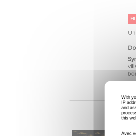
FI
U
Do
Sy
vi
bo
With yo
IP addr
and ass
process
this we
FI
Avec vo