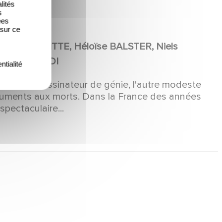
lités
s
ées
 sur ce
urent LAFITTE, Héloïse BALSTER, Niels
yan KHOJANDI
ntialité
s, l'un dessinateur de génie, l'autre modeste
uments aux morts. Dans la France des années
spectaculaire...