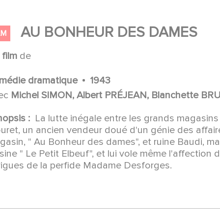
AU BONHEUR DES DAMES
LM
n
film
de
médie dramatique
1943
ec
Michel SIMON, Albert PRÉJEAN, Blanchette BRU
nopsis :
La lutte inégale entre les grands magasins 
ret, un ancien vendeur doué d'un génie des affaire
asin, " Au Bonheur des dames", et ruine Baudi, mal
sine " Le Petit Elbeuf", et lui vole même l'affection
trigues de la perfide Madame Desforges.