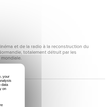
 cinéma et de la radio à la reconstruction du
ormandie, totalement détruit par les
 mondiale.
e, your
analysis
o data
y on
re