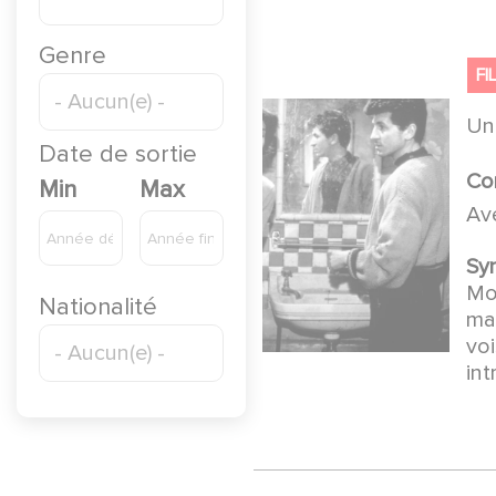
Genre
FI
U
Date de sortie
Co
Min
Max
Av
Sy
Mou
Nationalité
mag
voi
in