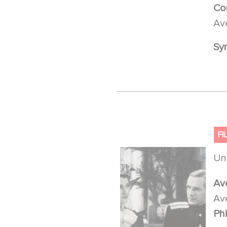
Co
Av
Sy
FI
U
Av
Av
Ph