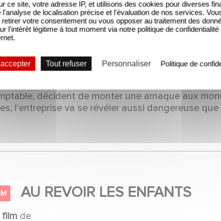
sur ce site, votre adresse IP, et utilisons des cookies pour diverses fina
n
film
de
Albert DUPONTEL
'analyse de localisation précise et l'évaluation de nos services. Vou
retirer votre consentement ou vous opposer au traitement des donn
ur l'intérêt légitime à tout moment via notre politique de confidentialité
médie dramatique
2017
ernet.
ec
Nahuel PEREZ BISCAYART, Albert DUPONTEL, La
ESTRUP, Emilie DEQUENNE, Mélanie THIERRY, K
 accepter
Tout refuser
Personnaliser
Politique de confide
nopsis :
Novembre 1919. Deux rescapés des tranchée
mptable, décident de monter une arnaque aux mon
les, l'entreprise va se révéler aussi dangereuse que 
AU REVOIR LES ENFANTS
LM
n
film
de