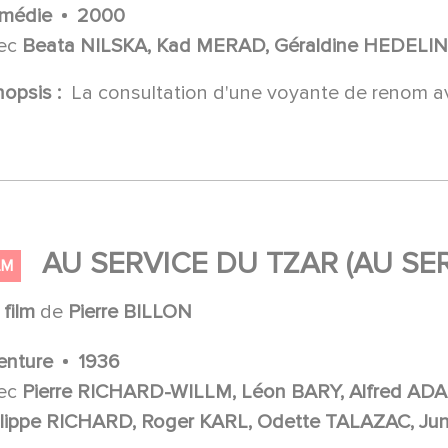
médie
2000
ec
Beata NILSKA, Kad MERAD, Géraldine HEDELI
nopsis :
La consultation d'une voyante de renom ave
AU SERVICE DU TZAR (AU SE
LM
n
film
de
Pierre BILLON
enture
1936
ec
Pierre RICHARD-WILLM, Léon BARY, Alfred ADAM
ilippe RICHARD, Roger KARL, Odette TALAZAC, Ju