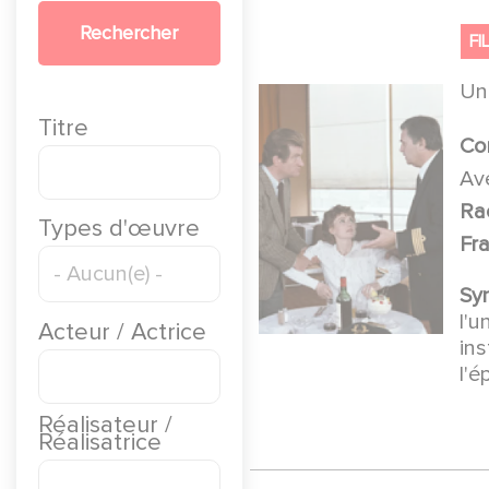
Rechercher
FI
U
Titre
Co
Av
Ra
Types d'œuvre
Fr
Sy
l'u
Acteur / Actrice
ins
l'
Réalisateur /
Réalisatrice