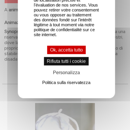
de localisation précise et
l'évaluation de nos services. Vous
A
animation
di
Nadja COZIC, Pascal PINON, Louis PICHE
pouvez retirer votre consentement
ou vous opposer au traitement
.
des données fondé sur l'intérêt
Animazione
Commedia
1998
légitime à tout moment via notre
politique de confidentialité sur ce
Synopsis :
Da qualche parte nel cuore dell'Africa, si trova una
site internet.
riserva naturale. Si tratta di uno degli ultimi paradisi terrestri,
dove la natura può esprimersi in tutta libertà... Un vero e
proprio rifugio in cui la nostra banda di nevrotici ha deciso di
Ok, accetta tutto
stabilire la propria dimora. 'Animal crackers', dove la fauna
disadattata diventa ancora più selvaggia e nevrotica.
Rifiuta tutti i cookie
Personalizza
Politica sulla riservatezza