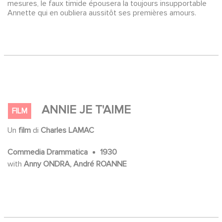
mesures, le faux timide épousera la toujours insupportable
Annette qui en oubliera aussitôt ses premières amours.
ANNIE JE T'AIME
FILM
Un
film
di
Charles LAMAC
Commedia Drammatica
1930
with
Anny ONDRA, André ROANNE