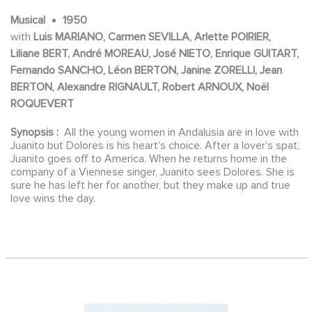
Musical
1950
with
Luis MARIANO, Carmen SEVILLA, Arlette POIRIER,
Liliane BERT, André MOREAU, José NIETO, Enrique GUITART,
Fernando SANCHO, Léon BERTON, Janine ZORELLI, Jean
BERTON, Alexandre RIGNAULT, Robert ARNOUX, Noël
ROQUEVERT
Synopsis :
All the young women in Andalusia are in love with
Juanito but Dolores is his heart's choice. After a lover's spat,
Juanito goes off to America. When he returns home in the
company of a Viennese singer, Juanito sees Dolores. She is
sure he has left her for another, but they make up and true
love wins the day.