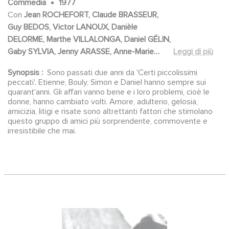
Commedia
1977
Con
Jean ROCHEFORT, Claude BRASSEUR,
Guy BEDOS, Victor LANOUX, Danièle
DELORME, Marthe VILLALONGA, Daniel GÉLIN,
Gaby SYLVIA, Jenny ARASSE, Anne-Marie
Leggi di più
BLOT, Elisabeth MARGONI, Catherine VERLOR,
Synopsis :
Sono passati due anni da 'Certi piccolissimi
Pascale REYNAUD, Vania VILERS, Josiane
peccati'. Etienne, Bouly, Simon e Daniel hanno sempre sui
BALASKO, Maïa SIMON, Christophe BRUCE,
quarant'anni. Gli affari vanno bene e i loro problemi, cioè le
Jean-Pierre CASTALDI
donne, hanno cambiato volti. Amore, adulterio, gelosia,
amicizia, litigi e risate sono altrettanti fattori che stimolano
questo gruppo di amici più sorprendente, commovente e
irresistibile che mai.