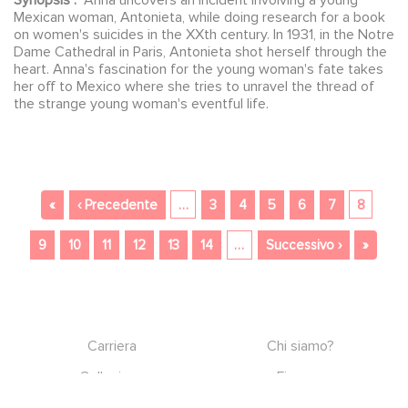
Synopsis :
Anna uncovers an incident involving a young
LOURET, François MARTHOURET, Fernando
Mexican woman, Antonieta, while doing research for a book
BALZARETTI, Hector ALTERIO, Narciso
on women's suicides in the XXth century. In 1931, in the Notre
BUSQUETS, Victor ALCOCER
Dame Cathedral in Paris, Antonieta shot herself through the
heart. Anna's fascination for the young woman's fate takes
her off to Mexico where she tries to unravel the thread of
the strange young woman's eventful life.
Paginazione
Prima pagina
Pagina precedente
…
8
«
‹ Precedente
3
4
5
6
7
Pagina suc
Ultima
…
9
10
11
12
13
14
Successivo ›
»
Footer
Carriera
Chi siamo?
Collezione
Finanza
Gaumont Connect
Gruppo dirigente