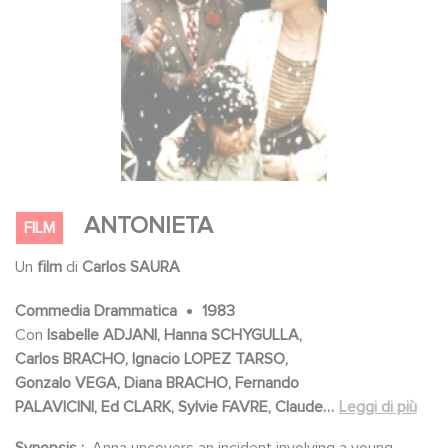
ANTONIETA
FILM
Un
film
di
Carlos SAURA
Commedia Drammatica
1983
Con
Isabelle ADJANI, Hanna SCHYGULLA,
Carlos BRACHO, Ignacio LOPEZ TARSO,
Gonzalo VEGA, Diana BRACHO, Fernando
PALAVICINI, Ed CLARK, Sylvie FAVRE, Claude
Leggi di più
MERLIN, Guylène PEAN, Carina BARONE, Guy