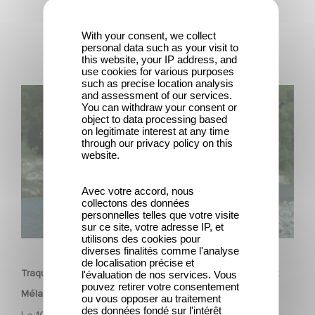
With your consent, we collect
personal data such as your visit to
this website, your IP address, and
use cookies for various purposes
such as precise location analysis
Traqués : la nouvelle série thriller avec Benoît Magimel et
and assessment of our services.
You can withdraw your consent or
Mélanie Laurent
object to data processing based
on legitimate interest at any time
through our privacy policy on this
website.
Avec votre accord, nous
collectons des données
personnelles telles que votre visite
sur ce site, votre adresse IP, et
SÉRIE
utilisons des cookies pour
diverses finalités comme l'analyse
de localisation précise et
Traqués : la nouvelle série thriller avec Benoît Magimel et
l'évaluation de nos services. Vous
pouvez retirer votre consentement
Mélanie Laurent
ou vous opposer au traitement
des données fondé sur l'intérêt