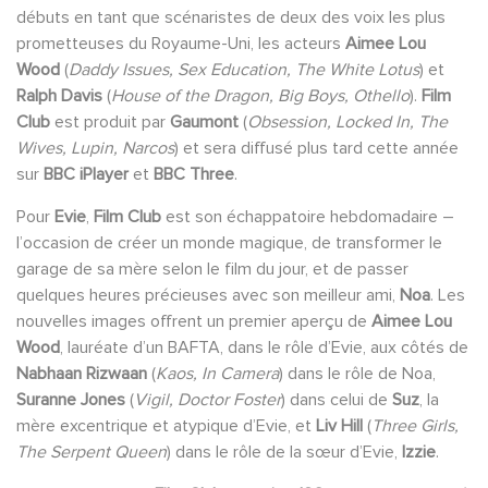
débuts en tant que scénaristes de deux des voix les plus
prometteuses du Royaume-Uni, les acteurs
Aimee Lou
Wood
(
Daddy Issues, Sex Education, The White Lotus
) et
Ralph Davis
(
House of the Dragon, Big Boys, Othello
).
Film
Club
est produit par
Gaumont
(
Obsession, Locked In, The
Wives, Lupin, Narcos
) et sera diffusé plus tard cette année
sur
BBC iPlayer
et
BBC Three
.
Pour
Evie
,
Film Club
est son échappatoire hebdomadaire –
l’occasion de créer un monde magique, de transformer le
garage de sa mère selon le film du jour, et de passer
quelques heures précieuses avec son meilleur ami,
Noa
. Les
nouvelles images offrent un premier aperçu de
Aimee Lou
Wood
, lauréate d’un BAFTA, dans le rôle d’Evie, aux côtés de
Nabhaan Rizwaan
(
Kaos, In Camera
) dans le rôle de Noa,
Suranne Jones
(
Vigil, Doctor Foster
) dans celui de
Suz
, la
mère excentrique et atypique d’Evie, et
Liv Hill
(
Three Girls,
The Serpent Queen
) dans le rôle de la sœur d’Evie,
Izzie
.