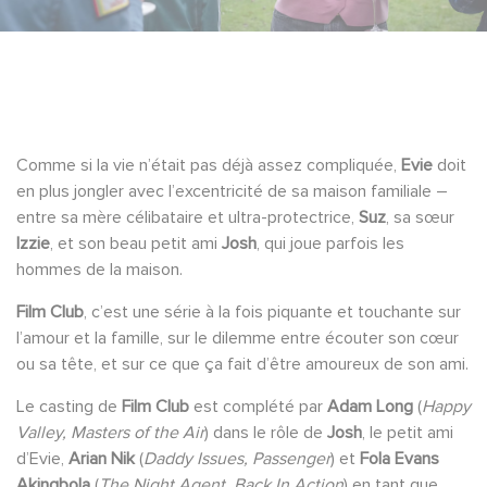
Comme si la vie n’était pas déjà assez compliquée,
Evie
doit
en plus jongler avec l’excentricité de sa maison familiale –
entre sa mère célibataire et ultra-protectrice,
Suz
, sa sœur
Izzie
, et son beau petit ami
Josh
, qui joue parfois les
hommes de la maison.
Film Club
, c’est une série à la fois piquante et touchante sur
l’amour et la famille, sur le dilemme entre écouter son cœur
ou sa tête, et sur ce que ça fait d’être amoureux de son ami.
Le casting de
Film Club
est complété par
Adam Long
(
Happy
Valley, Masters of the Air
) dans le rôle de
Josh
, le petit ami
d’Evie,
Arian Nik
(
Daddy Issues, Passenger
) et
Fola Evans
Akingbola
(
The Night Agent, Back In Action
) en tant que