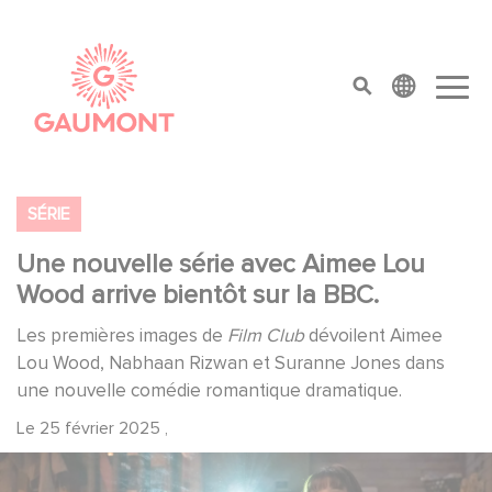
Aller au contenu principal
Panneau de gestion des cookies
top menu
SÉRIE
Une nouvelle série avec Aimee Lou
Wood arrive bientôt sur la BBC.
Les premières images de
Film Club
dévoilent Aimee
Lou Wood, Nabhaan Rizwan et Suranne Jones dans
une nouvelle comédie romantique dramatique.
Le
25 février 2025
,