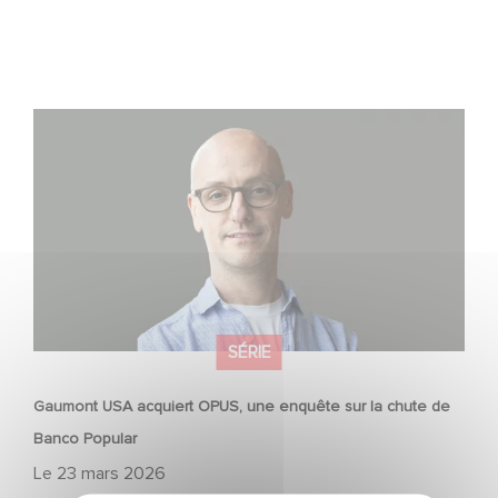
Gaumont USA acquiert OPUS, une enquête sur la chute
de Banco Popular
SÉRIE
Gaumont USA acquiert OPUS, une enquête sur la chute de
Banco Popular
Le
23 mars 2026