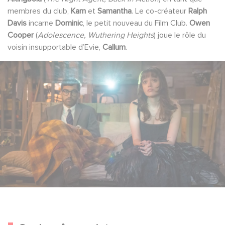
membres du club,
Kam
et
Samantha
. Le co-créateur
Ralph
Davis
incarne
Dominic
, le petit nouveau du Film Club.
Owen
Cooper
(
Adolescence, Wuthering Heights
) joue le rôle du
voisin insupportable d’Evie,
Callum
.