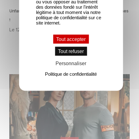
ou vous opposer au traitement
des données fondé sur l'intérêt
Unfamiliar N°1 du Top 10 Netflix des séries non anglophones
légitime à tout moment via notre
politique de confidentialité sur ce
!
site internet.
Le
12 février 2026
Tout accepter
Tout refuser
Personnaliser
Politique de confidentialité
Antoine Verlay et Florence Chassagne reprennent
l’enquête dans L’Art du crime