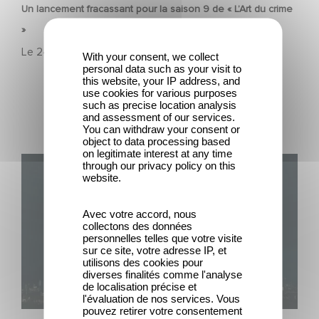
Un lancement fracassant pour la saison 9 de « L’Art du crime
»
Le
24 février 2026
With your consent, we collect
personal data such as your visit to
this website, your IP address, and
use cookies for various purposes
such as precise location analysis
and assessment of our services.
You can withdraw your consent or
object to data processing based
on legitimate interest at any time
Unfamiliar N°1 du Top 10 Netflix des séries non
through our privacy policy on this
website.
anglophones !
Avec votre accord, nous
collectons des données
personnelles telles que votre visite
sur ce site, votre adresse IP, et
utilisons des cookies pour
diverses finalités comme l'analyse
de localisation précise et
l'évaluation de nos services. Vous
SÉRIE
pouvez retirer votre consentement