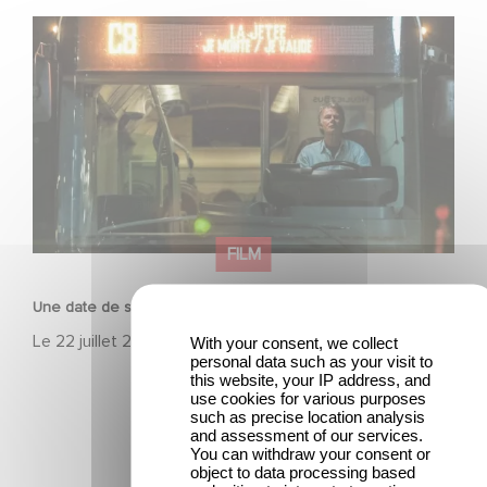
Une date de sortie pour le nouveau film de Franck
Dubosc
FILM
Une date de sortie pour le nouveau film de Franck Dubosc
Le
22 juillet 2026
With your consent, we collect
personal data such as your visit to
this website, your IP address, and
use cookies for various purposes
such as precise location analysis
and assessment of our services.
You can withdraw your consent or
object to data processing based