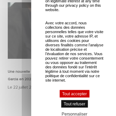
on legitimate interest at any time
Une nouvelle comédie avec Baptiste Lecaplain et José
through our privacy policy on this
website.
Garcia en 2027 !
Avec votre accord, nous
collectons des données
personnelles telles que votre visite
sur ce site, votre adresse IP, et
utilisons des cookies pour
diverses finalités comme l'analyse
de localisation précise et
l'évaluation de nos services. Vous
pouvez retirer votre consentement
FILM
ou vous opposer au traitement
des données fondé sur l'intérêt
légitime à tout moment via notre
Une nouvelle comédie avec Baptiste Lecaplain et José
politique de confidentialité sur ce
Garcia en 2027 !
site internet.
Le
22 juillet 2026
Tout accepter
Tout refuser
Personnaliser