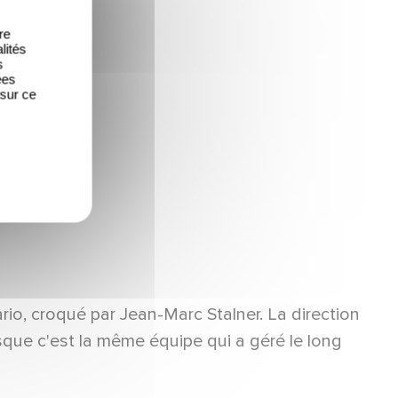
re
lités
s
ées
 sur ce
ario, croqué par Jean-Marc Stalner. La direction
que c'est la même équipe qui a géré le long