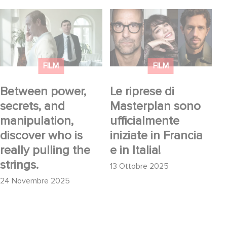
Between power,
Le riprese di
secrets, and
Masterplan sono
manipulation, discover
ufficialmente iniziate in
who is really pulling
Francia e in Italia!
FILM
FILM
the strings.
Between power,
Le riprese di
secrets, and
Masterplan sono
manipulation,
ufficialmente
discover who is
iniziate in Francia
really pulling the
e in Italia!
strings.
13 Ottobre 2025
24 Novembre 2025