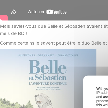
Mais saviez-vous que Belle et Sébastien avaient é
mais de BD !
Comme certains le savent peut être le duo Belle e
With yo
IP addr
and ass
process
this we