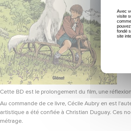
Avec vo
visite 
comme l
pouvez 
fondé s
site int
Cette BD est le prolongement du film, une réflexion
Au commande de ce livre, Cécile Aubry en est l'auteu
artistique a été confiée à Christian Duguay. Ces 
métrage.