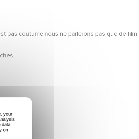
'est pas coutume nous ne parlerons pas que de film
nches.
e, your
analysis
o data
y on