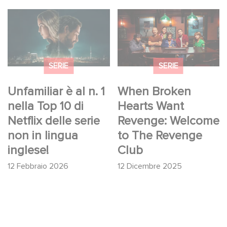
Unfamiliar è al n. 1
When Broken Hearts
nella Top 10 di Netflix
Want Revenge:
delle serie non in
Welcome to The
lingua inglese!
Revenge Club
SERIE
SERIE
Unfamiliar è al n. 1
When Broken
nella Top 10 di
Hearts Want
Netflix delle serie
Revenge: Welcome
non in lingua
to The Revenge
inglese!
Club
12 Febbraio 2026
12 Dicembre 2025