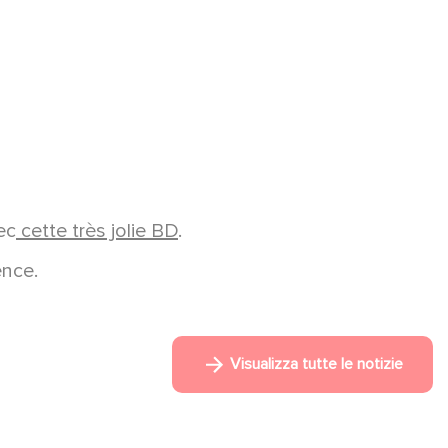
ec
cette très jolie BD
.
ence.
Visualizza tutte le notizie