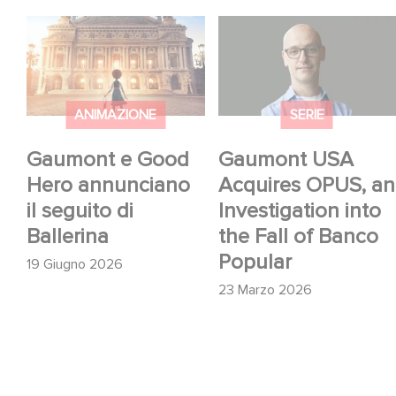
Gaumont e Good
Gaumont USA
Hero annunciano il
Acquires OPUS, an
seguito di Ballerina
Investigation into the
Fall of Banco Popular
ANIMAZIONE
SERIE
Gaumont e Good
Gaumont USA
Hero annunciano
Acquires OPUS, an
il seguito di
Investigation into
Ballerina
the Fall of Banco
Popular
19 Giugno 2026
23 Marzo 2026