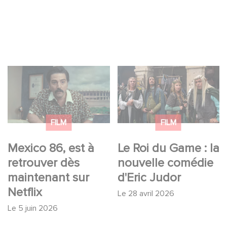
Mexico 86, est à
Le Roi du Game : la
retrouver dès
nouvelle comédie
maintenant sur Netflix
d'Eric Judor
FILM
FILM
Mexico 86, est à
Le Roi du Game : la
retrouver dès
nouvelle comédie
maintenant sur
d'Eric Judor
Netflix
Le
28 avril 2026
Le
5 juin 2026