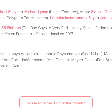
bert Shaye
et
Michael Lynne
(UniqueFeatures), et par
Sidonie Du
our Polygram Entertainment,
Lemoko Investments
,
Sky
et
James 
e
88 Pictures
(The Bad Guys: A Very Bad Holiday, Spirit : L’Indompt
uccès en France et à l’international en 2017.
ipaux pays et territoires, dont le Royaume-Uni (Sky UK Ltd.), l’Alle
é des États-indépendants (Mint Films), le Moyen-Orient (Four Star)
 baltes (Acme).
Voir la fiche film "
High in the Clouds
"