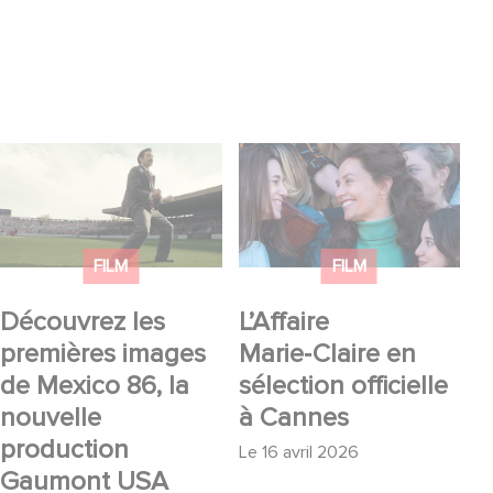
Découvrez les
L’Affaire Marie‑Claire
premières images de
en sélection officielle à
Mexico 86, la nouvelle
Cannes
production Gaumont
FILM
FILM
USA
Découvrez les
L’Affaire
premières images
Marie‑Claire en
de Mexico 86, la
sélection officielle
nouvelle
à Cannes
production
Le
16 avril 2026
Gaumont USA