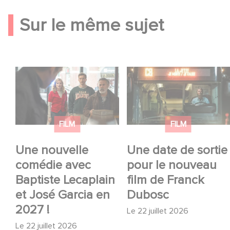
Sur le même sujet
Une nouvelle comédie
Une date de sortie
avec Baptiste
pour le nouveau film
Lecaplain et José
de Franck Dubosc
Garcia en 2027 !
FILM
FILM
Une nouvelle
Une date de sortie
comédie avec
pour le nouveau
Baptiste Lecaplain
film de Franck
et José Garcia en
Dubosc
2027 !
Le
22 juillet 2026
Le
22 juillet 2026