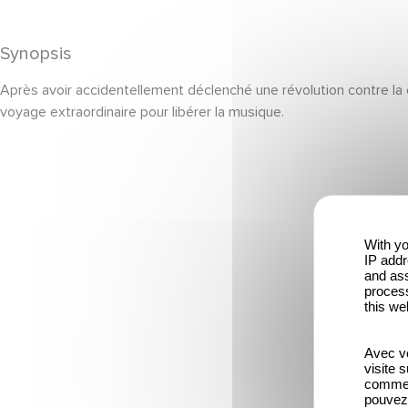
Synopsis
Après avoir accidentellement déclenché une révolution contre l
voyage extraordinaire pour libérer la musique.
With yo
IP addr
and ass
process
this we
Avec vo
visite 
comme l
pouvez 