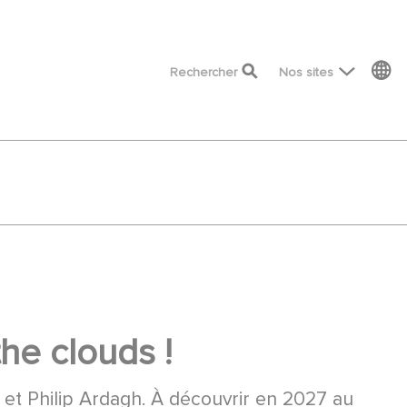
top menu
Rechercher
Nos sites
the clouds !
 et Philip Ardagh. À découvrir en 2027 au