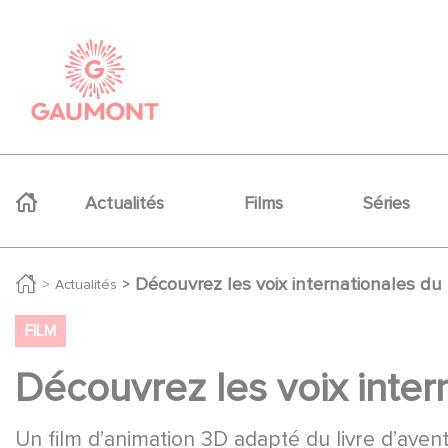
Aller au contenu principal
Panneau de gestion des cookies
Navigation principale
Actualités
Films
Séries
Découvrez les voix internationales du 
Actualités
FILM
Découvrez les voix intern
Un film d’animation 3D adapté du livre d’ave