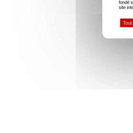
fondé s
site int
Tout