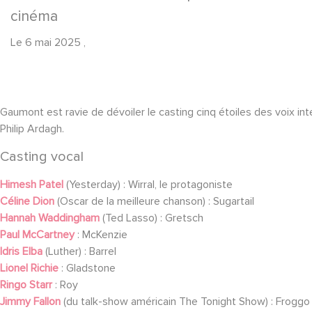
cinéma
Le
6 mai 2025
,
Gaumont est ravie de dévoiler le casting cinq étoiles des voix in
Philip Ardagh.
Casting vocal
Himesh Patel
(Yesterday) : Wirral, le protagoniste
Céline Dion
(Oscar de la meilleure chanson) : Sugartail
Hannah Waddingham
(Ted Lasso) : Gretsch
Paul McCartney
: McKenzie
Idris Elba
(Luther) : Barrel
Lionel Richie
: Gladstone
Ringo Starr
: Roy
Jimmy Fallon
(du talk-show américain The Tonight Show) : Froggo