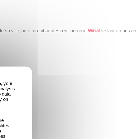
 de sa ville, un écureuil adolescent nommé
Wirral
se lance dans un
e, your
analysis
o data
y on
re
lités
s
ées