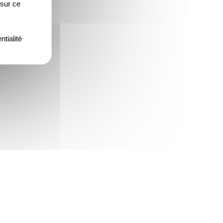
 sur ce
ntialité