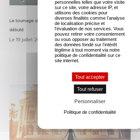
personnelles telles que votre visite
SÉRIE
sur ce site, votre adresse IP, et
utilisons des cookies pour
diverses finalités comme l'analyse
Le tournage de la mini-série Le Roman de Marceau Miller a
de localisation précise et
l'évaluation de nos services. Vous
débuté
pouvez retirer votre consentement
ou vous opposer au traitement
Le
19 juillet 2026
des données fondé sur l'intérêt
légitime à tout moment via notre
politique de confidentialité sur ce
site internet.
Tout accepter
Gaumont et Good Hero annoncent la suite de Ballerina
Tout refuser
Personnaliser
Politique de confidentialité