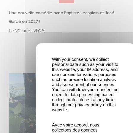
Une nouvelle comédie avec Baptiste Lecaplain et José
Garcia en 2027 !
Le
22 juillet 2026
With your consent, we collect
personal data such as your visit to
this website, your IP address, and
use cookies for various purposes
Le tournage de la mini-série Le Roman de Marceau Miller
such as precise location analysis
a débuté
and assessment of our services.
You can withdraw your consent or
object to data processing based
on legitimate interest at any time
through our privacy policy on this
website.
Avec votre accord, nous
collectons des données