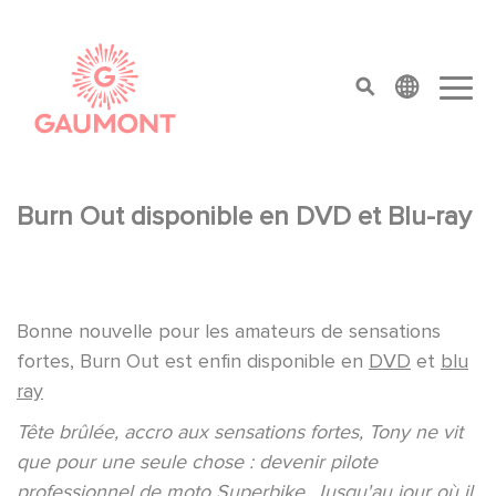
Aller au contenu principal
Panneau de gestion des cookies
top menu
Burn Out disponible en DVD et Blu-ray
Bonne nouvelle pour les amateurs de sensations
fortes, Burn Out est enfin disponible en
DVD
et
blu
ray
Tête brûlée, accro aux sensations fortes, Tony ne vit
que pour une seule chose : devenir pilote
professionnel de moto Superbike. Jusqu'au jour où il