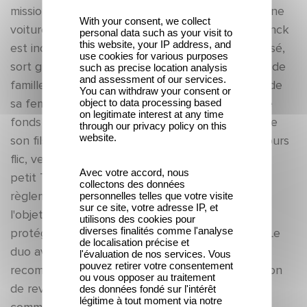
mission. De retour vers chez eux, ils percutent une
With your consent, we collect
voiture. Bilan : deux victimes dont un enfant. Franck
personal data such as your visit to
this website, your IP address, and
est indemne. Simon, qui était au volant et alcoolisé,
use cookies for various purposes
sort grièvement blessé . Il va tout perdre. Sa vie de
such as precise location analysis
and assessment of our services.
famille. Son job de flic. Six ans plus tard, divorcé de
You can withdraw your consent or
object to data processing based
sa femme Alice, Simon est devenu convoyeur de
on legitimate interest at any time
fonds et peine à tenir son rôle de père auprès de
through our privacy policy on this
website.
son fils Théo qui a désormais 9 ans. Franck, toujours
flic, veille à distance sur lui. Lors d'une corrida, le
Avec votre accord, nous
petit Théo va être malgré lui le témoin d'un
collectons des données
règlement de compte mafieux. Très vite, il fera
personnelles telles que votre visite
sur ce site, votre adresse IP, et
l'objet de menaces. Simon va tout faire pour
utilisons des cookies pour
diverses finalités comme l'analyse
protéger son fils et retrouver ses poursuivants. Le
de localisation précise et
duo avec Franck va au même moment se
l'évaluation de nos services. Vous
pouvez retirer votre consentement
recomposer. Mais ce sera aussi pour eux l'occasion
ou vous opposer au traitement
de revenir sur les zones d'ombre de leur passé
des données fondé sur l'intérêt
légitime à tout moment via notre