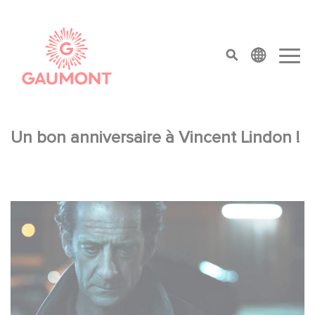
Aller au contenu principal
Panneau de gestion des cookies
top menu
Un bon anniversaire à Vincent Lindon !