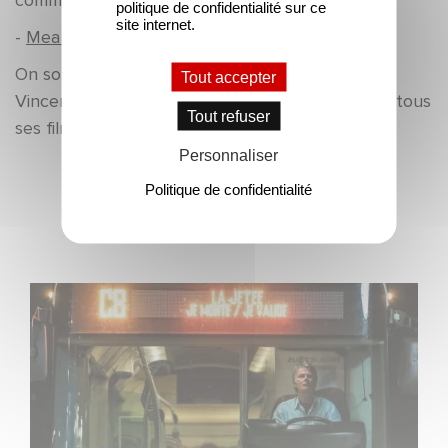
commun.
politique de confidentialité sur ce
site internet.
-
Mea Culpa en DVD
.
On souhaitera donc un très bon anniversaire à
Tout accepter
Vincent Lindon, et on vous invite à voir et revoir tous
Tout refuser
ses films !
Personnaliser
Politique de confidentialité
Dernières actualités
Une date de sortie pour le nouveau film de Franck
Dubosc