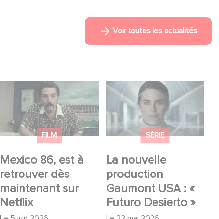
Voir toutes les actualités
Mexico 86, est à
La nouvelle
retrouver dès
production Gaumont
maintenant sur Netflix
USA : « Futuro
Desierto »
FILM
SÉRIE
Mexico 86, est à
La nouvelle
retrouver dès
production
maintenant sur
Gaumont USA : «
Netflix
Futuro Desierto »
Le
5 juin 2026
Le
22 mai 2026