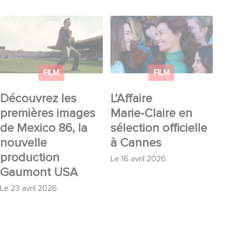
Découvrez les
L’Affaire Marie‑Claire
premières images de
en sélection officielle à
Mexico 86, la nouvelle
Cannes
production Gaumont
FILM
FILM
USA
Découvrez les
L’Affaire
premières images
Marie‑Claire en
de Mexico 86, la
sélection officielle
nouvelle
à Cannes
production
Le
16 avril 2026
Gaumont USA
Le
23 avril 2026