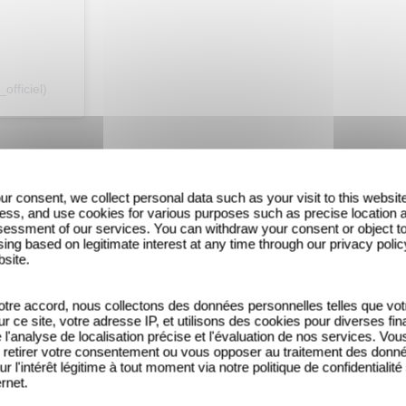
officiel)
amour, Rumba La Vie touche directement le coeur. Pl
un peu plus sur la genèse de ce film délicieux, no
ur consent, we collect personal data such as your visit to this websit
ess, and use cookies for various purposes such as precise location 
essment of our services. You can withdraw your consent or object t
ing based on legitimate interest at any time through our privacy polic
bsite.
tre accord, nous collectons des données personnelles telles que vot
sur ce site, votre adresse IP, et utilisons des cookies pour diverses fina
'analyse de localisation précise et l'évaluation de nos services. Vou
retirer votre consentement ou vous opposer au traitement des donn
ur l'intérêt légitime à tout moment via notre politique de confidentialité
ernet.