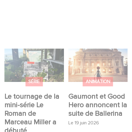
Le tournage de la
Gaumont et Good
mini-série Le Roman
Hero annoncent la
de Marceau Miller a
suite de Ballerina
débuté
SÉRIE
ANIMATION
Le tournage de la
Gaumont et Good
mini-série Le
Hero annoncent la
Roman de
suite de Ballerina
Marceau Miller a
Le
19 juin 2026
débuté