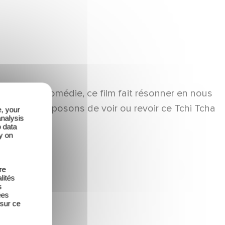
us qu'une comédie, ce film fait résonner en nous
us vous proposons de voir ou revoir ce Tchi Tcha
e, your
analysis
o data
y on
re
lités
s
ées
 sur ce