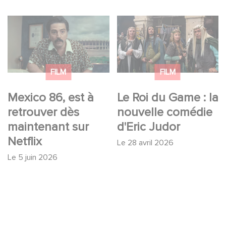
Mexico 86, est à
Le Roi du Game : la
retrouver dès
nouvelle comédie
maintenant sur Netflix
d'Eric Judor
FILM
FILM
Mexico 86, est à
Le Roi du Game : la
retrouver dès
nouvelle comédie
maintenant sur
d'Eric Judor
Netflix
Le
28 avril 2026
Le
5 juin 2026