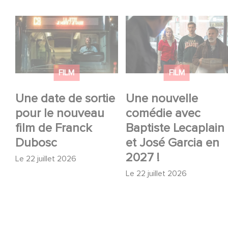
Une date de sortie
Une nouvelle comédie
pour le nouveau film
avec Baptiste
de Franck Dubosc
Lecaplain et José
Garcia en 2027 !
FILM
FILM
Une date de sortie
Une nouvelle
pour le nouveau
comédie avec
film de Franck
Baptiste Lecaplain
Dubosc
et José Garcia en
2027 !
Le
22 juillet 2026
Le
22 juillet 2026