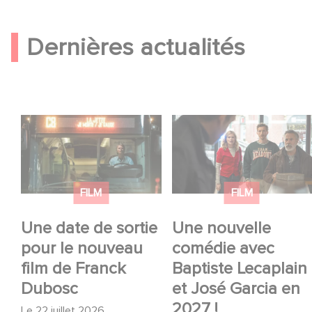
Dernières actualités
Une date de sortie
Une nouvelle comédie
pour le nouveau film
avec Baptiste
de Franck Dubosc
Lecaplain et José
Garcia en 2027 !
FILM
FILM
Une date de sortie
Une nouvelle
pour le nouveau
comédie avec
film de Franck
Baptiste Lecaplain
Dubosc
et José Garcia en
2027 !
Le
22 juillet 2026