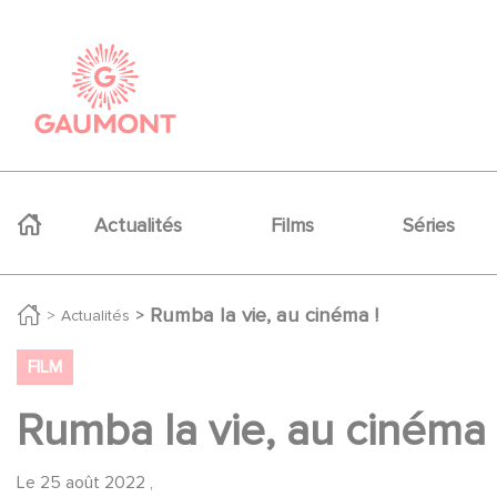
Aller au contenu principal
Panneau de gestion des cookies
Navigation principale
Actualités
Films
Séries
Rumba la vie, au cinéma !
Actualités
FILM
Rumba la vie, au cinéma 
Le
25 août 2022
,