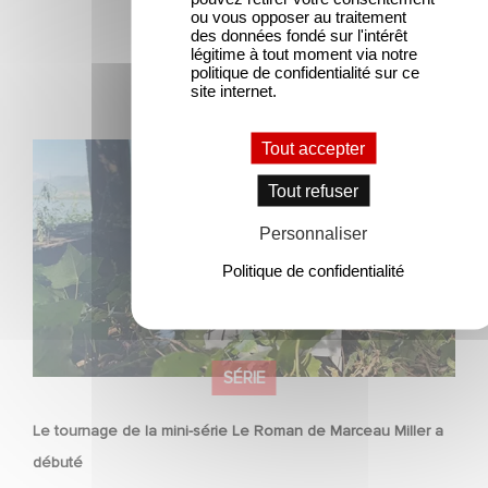
ou vous opposer au traitement
des données fondé sur l'intérêt
légitime à tout moment via notre
politique de confidentialité sur ce
site internet.
Tout accepter
Le tournage de la mini-série Le Roman de Marceau Miller
a débuté
Tout refuser
Personnaliser
Politique de confidentialité
SÉRIE
Le tournage de la mini-série Le Roman de Marceau Miller a
débuté