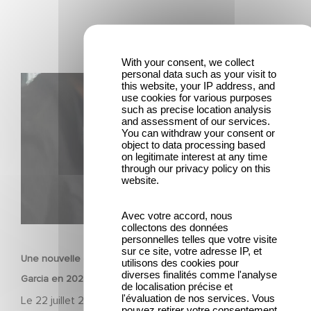
With your consent, we collect
personal data such as your visit to
Une nouvelle comédie avec Baptiste Lecaplain et José
this website, your IP address, and
use cookies for various purposes
Garcia en 2027 !
such as precise location analysis
and assessment of our services.
You can withdraw your consent or
object to data processing based
on legitimate interest at any time
through our privacy policy on this
website.
Avec votre accord, nous
FILM
collectons des données
personnelles telles que votre visite
sur ce site, votre adresse IP, et
Une nouvelle comédie avec Baptiste Lecaplain et José
utilisons des cookies pour
diverses finalités comme l'analyse
Garcia en 2027 !
de localisation précise et
l'évaluation de nos services. Vous
Le
22 juillet 2026
pouvez retirer votre consentement