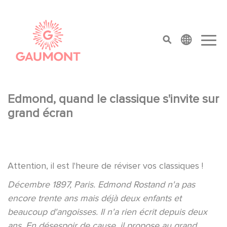
Aller au contenu principal
Panneau de gestion des cookies
top menu
Edmond, quand le classique s'invite sur
grand écran
Attention, il est l'heure de réviser vos classiques !
Décembre 1897, Paris. Edmond Rostand n'a pas
encore trente ans mais déjà deux enfants et
beaucoup d'angoisses. Il n'a rien écrit depuis deux
ans. En désespoir de cause, il propose au grand