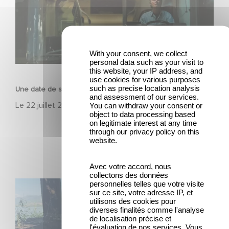
With your consent, we collect
personal data such as your visit to
FILM
this website, your IP address, and
use cookies for various purposes
such as precise location analysis
Une date de sortie pour le nouveau film de Franck Dubosc
and assessment of our services.
Le
22 juillet 2026
You can withdraw your consent or
object to data processing based
on legitimate interest at any time
through our privacy policy on this
website.
Avec votre accord, nous
collectons des données
personnelles telles que votre visite
Le tournage de la mini-série Le Roman de Marceau Miller
sur ce site, votre adresse IP, et
a débuté
utilisons des cookies pour
diverses finalités comme l'analyse
de localisation précise et
l'évaluation de nos services. Vous