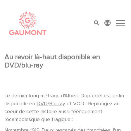
Aller au contenu principal
Panneau de gestion des cookies
top menu
Au revoir là-haut disponible en
DVD/blu-ray
Le dernier long métrage d'Albert Dupontel est enfin
disponible en
DVD
/
Blu-ray
et VOD ! Replongez au
coeur de cette histoire aussi féériquement
rocambolesque que tragique :
Novembre 1919. Deux rescapés des tranchées, l'un