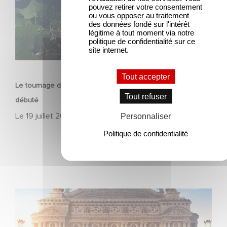
pouvez retirer votre consentement
ou vous opposer au traitement
des données fondé sur l'intérêt
légitime à tout moment via notre
politique de confidentialité sur ce
site internet.
SÉRIE
Tout accepter
Le tournage de la mini-série Le Roman de Marceau Miller a
Tout refuser
débuté
Le
19 juillet 2026
Personnaliser
Politique de confidentialité
Gaumont et Good Hero annoncent la suite de Ballerina