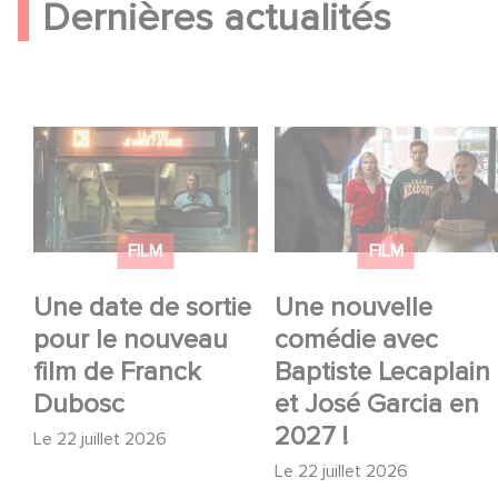
Dernières actualités
Une date de sortie
Une nouvelle comédie
pour le nouveau film
avec Baptiste
de Franck Dubosc
Lecaplain et José
Garcia en 2027 !
FILM
FILM
Une date de sortie
Une nouvelle
pour le nouveau
comédie avec
film de Franck
Baptiste Lecaplain
Dubosc
et José Garcia en
2027 !
Le
22 juillet 2026
Le
22 juillet 2026