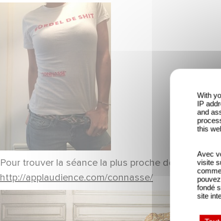
With yo
IP addr
and ass
process
this we
Avec vo
Pour trouver la séance la plus proche de chez vous c
visite 
comme l
http://applaudience.com/connasse/
pouvez 
fondé s
site int