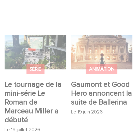
Le tournage de la
Gaumont et Good
mini-série Le Roman
Hero annoncent la
de Marceau Miller a
suite de Ballerina
débuté
SÉRIE
ANIMATION
Le tournage de la
Gaumont et Good
mini-série Le
Hero annoncent la
Roman de
suite de Ballerina
Marceau Miller a
Le
19 juin 2026
débuté
Le
19 juillet 2026