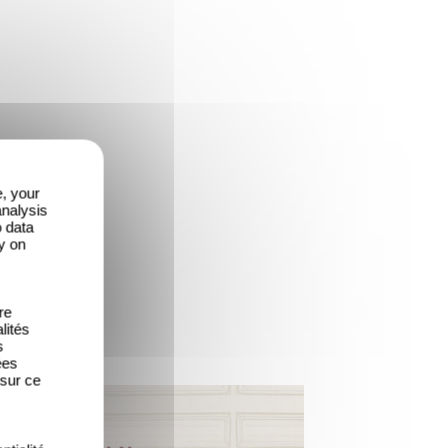
e, your
analysis
o data
y on
re
lités
s
ées
 sur ce