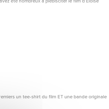
avez été nombreux à plébisciter le film d’Eloïse
emiers un tee-shirt du film ET une bande originale