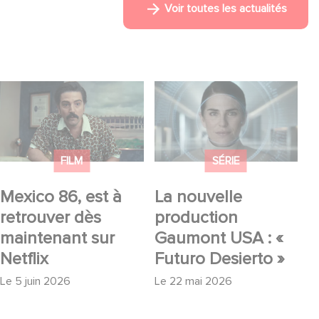
Voir toutes les actualités
Mexico 86, est à
La nouvelle
retrouver dès
production Gaumont
maintenant sur Netflix
USA : « Futuro
Desierto »
FILM
SÉRIE
Mexico 86, est à
La nouvelle
retrouver dès
production
maintenant sur
Gaumont USA : «
Netflix
Futuro Desierto »
Le
5 juin 2026
Le
22 mai 2026