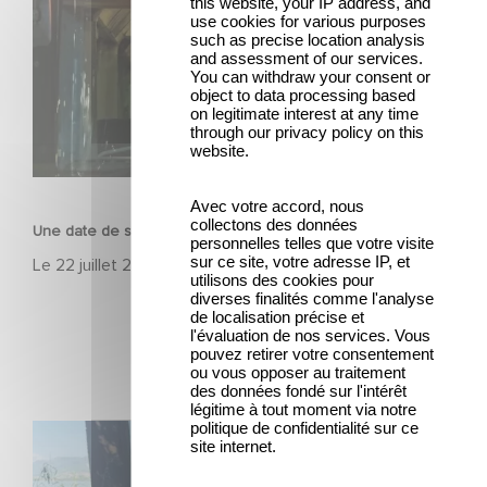
this website, your IP address, and
use cookies for various purposes
such as precise location analysis
and assessment of our services.
You can withdraw your consent or
object to data processing based
on legitimate interest at any time
through our privacy policy on this
website.
FILM
Avec votre accord, nous
collectons des données
Une date de sortie pour le nouveau film de Franck Dubosc
personnelles telles que votre visite
sur ce site, votre adresse IP, et
Le
22 juillet 2026
utilisons des cookies pour
diverses finalités comme l'analyse
de localisation précise et
l'évaluation de nos services. Vous
pouvez retirer votre consentement
ou vous opposer au traitement
des données fondé sur l'intérêt
légitime à tout moment via notre
politique de confidentialité sur ce
Le tournage de la mini-série Le Roman de Marceau Miller
site internet.
a débuté