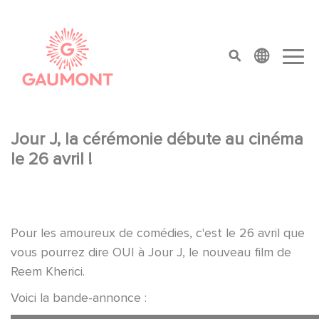
Aller au contenu principal
Panneau de gestion des cookies
top menu
Jour J, la cérémonie débute au cinéma
le 26 avril !
Pour les amoureux de comédies, c'est le 26 avril que
vous pourrez dire OUI à Jour J, le nouveau film de
Reem Kherici.
Voici la bande-annonce :