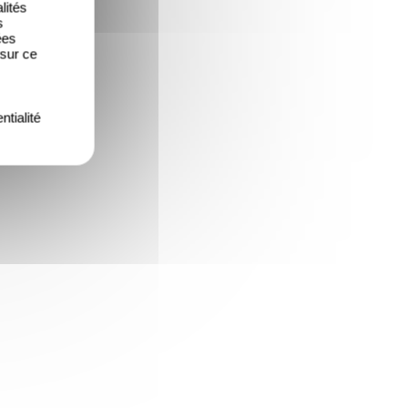
lités
s
ées
 sur ce
ntialité