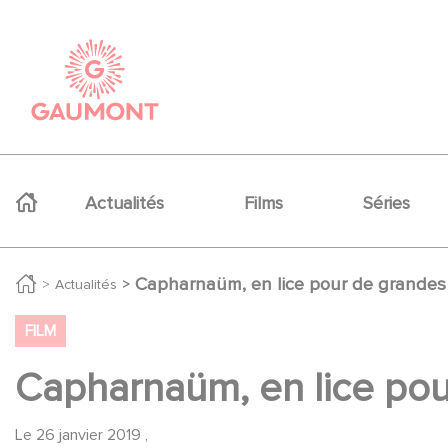
Aller au contenu principal
Panneau de gestion des cookies
Navigation principale
Actualités
Films
Séries
Capharnaüm, en lice pour de grande
Actualités
FILM
Capharnaüm, en lice po
Le
26 janvier 2019
,