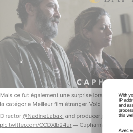
Mais ce fut également une surprise lorsque le 22 j
With yo
IP addr
la catégorie Meilleur film étranger. Voici un extrai
and ass
process
Director
@NadineLabaki
and producer
@KhaledMo
this we
pic.twitter.com/CCDXlb24ur
— Capharnaum (@caph
Avec vo