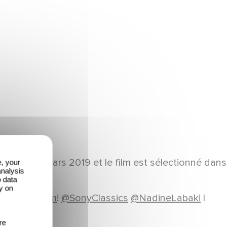
nie des Oscars 2019 et le film est sélectionné dans
e, your
analysis
 :
o data
y on
Capharnaum
!
@SonyClassics
@NadineLabaki
l
re