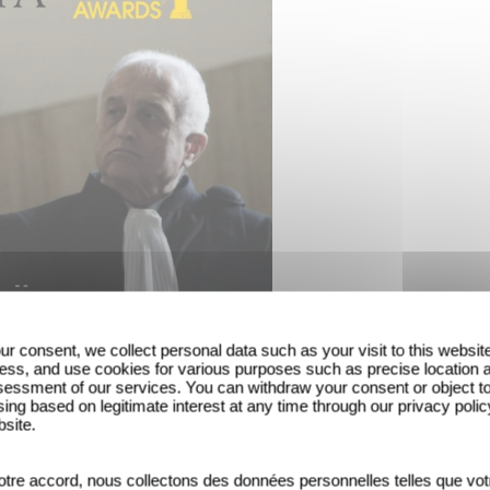
anvier dernier, les noms sont tombés pour la cérémo
ur consent, we collect personal data such as your visit to this websit
ess, and use cookies for various purposes such as precise location 
t de l'effervescence qu'a généré cette annonce inouïe
essment of our services. You can withdraw your consent or object t
ing based on legitimate interest at any time through our privacy polic
uzanar
reacting live to the
#Oscar
nomination for
#
bsite.
arnaumfilm)
23 janvier 2019
tre accord, nous collectons des données personnelles telles que vot