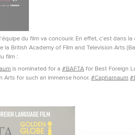
l'équipe du film va concourir. En effet, c'est dans l
 la British Academy of Film and Television Arts (Baft
 film :
naum
is nominated for a
#BAFTA
for Best Foreign L
on Arts for such an immense honor.
#Capharnaum
#