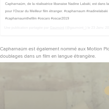
Capharnaüm, de la réalisatrice libanaise Nadine Labaki, est dans l
pour l’Oscar du Meilleur film étranger. #capharnaum #nadinelabaki
#capharnaumthefilm #oscars #oscar2019
Une publication partagée par
Gaumont
(@gaumont_) le
23 Janv. 2019 
Capharnaüm est également nommé aux Motion Pictur
doublages dans un film en langue étrangère.