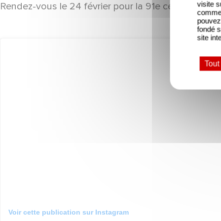
visite 
Rendez-vous le 24 février pour la 91e cérémonie de
comme l
pouvez 
fondé s
site int
Tout
Voir cette publication sur Instagram