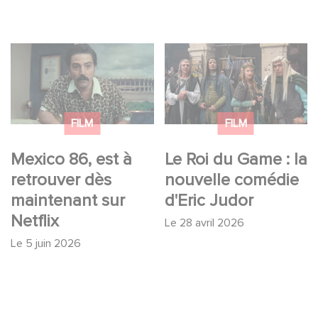
Mexico 86, est à
Le Roi du Game : la
retrouver dès
nouvelle comédie
maintenant sur Netflix
d'Eric Judor
FILM
FILM
Mexico 86, est à
Le Roi du Game : la
retrouver dès
nouvelle comédie
maintenant sur
d'Eric Judor
Netflix
Le
28 avril 2026
Le
5 juin 2026