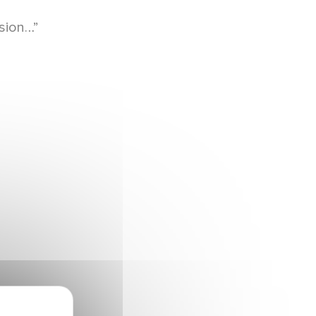
usion…”