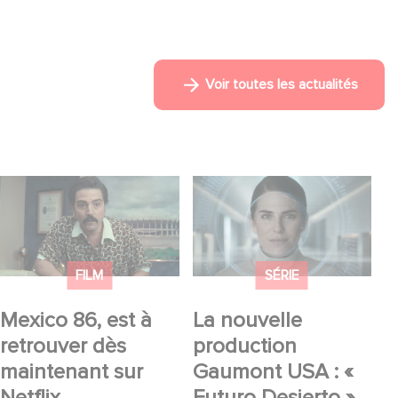
Voir toutes les actualités
Mexico 86, est à
La nouvelle
retrouver dès
production Gaumont
maintenant sur Netflix
USA : « Futuro
Desierto »
FILM
SÉRIE
Mexico 86, est à
La nouvelle
retrouver dès
production
maintenant sur
Gaumont USA : «
Netflix
Futuro Desierto »