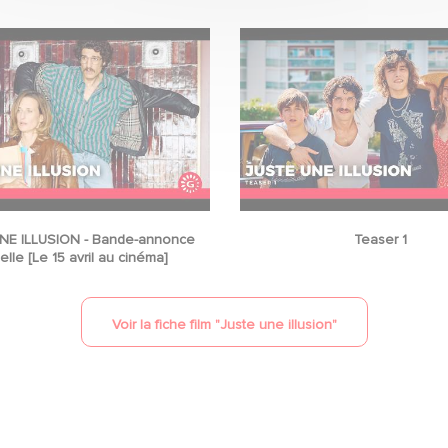
NE ILLUSION - Bande-annonce
Teaser 1
ielle [Le 15 avril au cinéma]
Voir la fiche film "
Juste une illusion
"