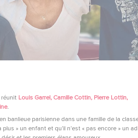
réunit
Louis Garrel, Camille Cottin, Pierre Lottin,
ine
.
en banlieue parisienne dans une famille de la class
jà plus » un enfant et qu’il n’est « pas encore » un 
, le désir et les premiers élans amoureux.