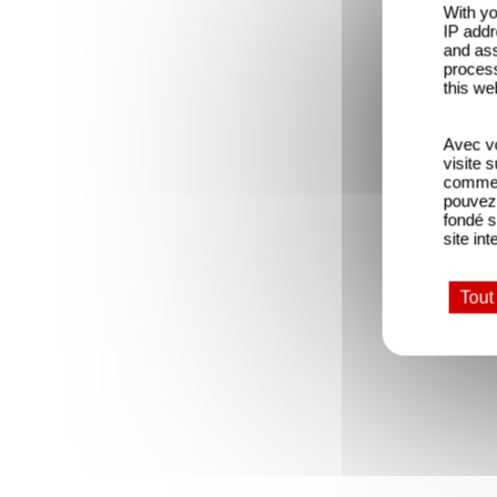
With yo
IP addr
and ass
process
this we
Avec vo
visite 
comme l
pouvez 
fondé s
site int
Tout