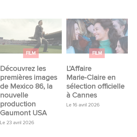
Découvrez les
L’Affaire Marie‑Claire
premières images de
en sélection officielle à
Mexico 86, la nouvelle
Cannes
production Gaumont
FILM
FILM
USA
Découvrez les
L’Affaire
premières images
Marie‑Claire en
de Mexico 86, la
sélection officielle
nouvelle
à Cannes
production
Le
16 avril 2026
Gaumont USA
Le
23 avril 2026