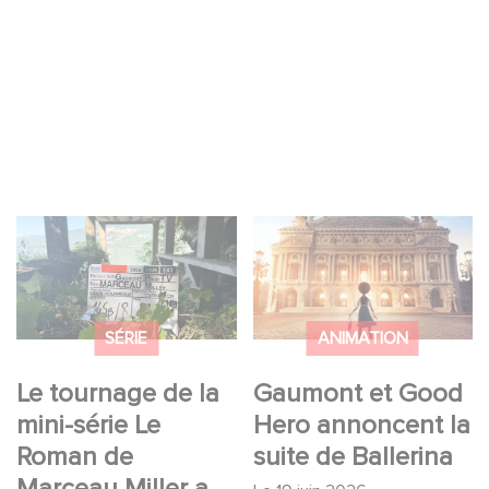
Le tournage de la
Gaumont et Good
mini-série Le Roman
Hero annoncent la
de Marceau Miller a
suite de Ballerina
débuté
SÉRIE
ANIMATION
Le tournage de la
Gaumont et Good
mini-série Le
Hero annoncent la
Roman de
suite de Ballerina
Marceau Miller a