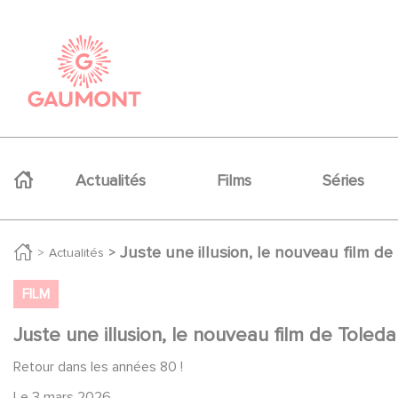
Aller au contenu principal
Panneau de gestion des cookies
Navigation principale
Actualités
Films
Séries
Juste une illusion, le nouveau film d
Actualités
FILM
Juste une illusion, le nouveau film de Tole
Retour dans les années 80 !
Le
3 mars 2026
,