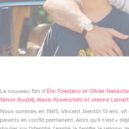
Le nouveau film d’
Éric Toledano et Olivier Nakache
Simon Boublil, Alexis Rosenstiehl et Jeanne Lamart
Nous sommes en 1985, Vincent, bientôt 13 ans, vit 
parents en conflit permanent. Alors qu’il n’est « dé
doutes sur l’identité, l’amitié, la famille, la religion