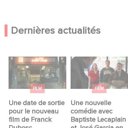
Dernières actualités
Une date de sortie
Une nouvelle comédie
pour le nouveau film
avec Baptiste
de Franck Dubosc
Lecaplain et José
Garcia en 2027 !
FILM
FILM
Une date de sortie
Une nouvelle
pour le nouveau
comédie avec
film de Franck
Baptiste Lecaplain
Dubosc
et José Garcia en