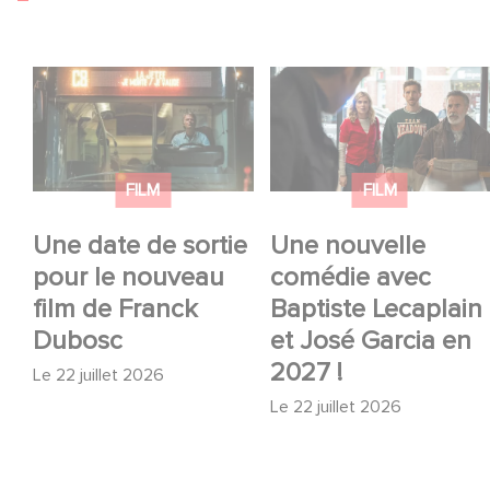
Une date de sortie
Une nouvelle comédie
pour le nouveau film
avec Baptiste
de Franck Dubosc
Lecaplain et José
Garcia en 2027 !
FILM
FILM
Une date de sortie
Une nouvelle
pour le nouveau
comédie avec
film de Franck
Baptiste Lecaplain
Dubosc
et José Garcia en
2027 !
Le
22 juillet 2026
Le
22 juillet 2026