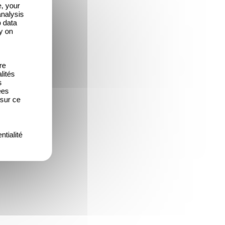
e, your
analysis
o data
y on
re
lités
s
ées
 sur ce
ntialité