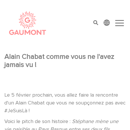
Aller au contenu principal
Panneau de gestion des cookies
top menu
Alain Chabat comme vous ne l'avez
jamais vu !
Le 5 février prochain, vous allez faire la rencontre
d'un Alain Chabat que vous ne soupçonnez pas avec
#JeSuisLà !
Voici le pitch de son histoire :
Stéphane mène une
vie paisible au Pays Basque entre ses deux fils,