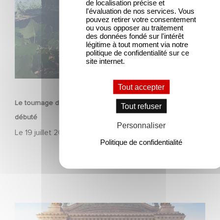
de localisation précise et
l'évaluation de nos services. Vous
pouvez retirer votre consentement
ou vous opposer au traitement
des données fondé sur l'intérêt
légitime à tout moment via notre
politique de confidentialité sur ce
site internet.
SÉRIE
Tout accepter
Le tournage de la mini-série Le Roman de Marceau Miller a
Tout refuser
débuté
Personnaliser
Le
19 juillet 2026
Politique de confidentialité
Gaumont et Good Hero annoncent la suite de Ballerina