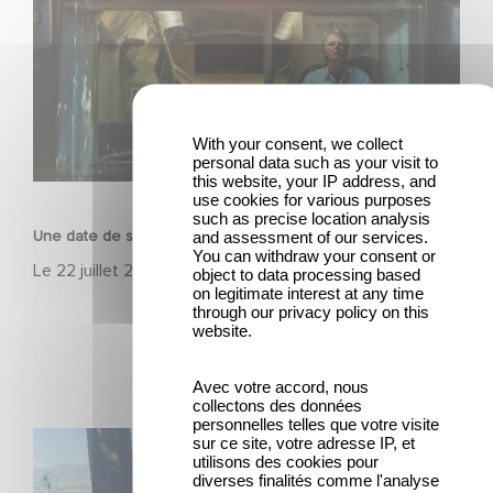
With your consent, we collect
personal data such as your visit to
this website, your IP address, and
FILM
use cookies for various purposes
such as precise location analysis
and assessment of our services.
Une date de sortie pour le nouveau film de Franck Dubosc
You can withdraw your consent or
Le
22 juillet 2026
object to data processing based
on legitimate interest at any time
through our privacy policy on this
website.
Avec votre accord, nous
collectons des données
personnelles telles que votre visite
Le tournage de la mini-série Le Roman de Marceau Miller
sur ce site, votre adresse IP, et
utilisons des cookies pour
a débuté
diverses finalités comme l'analyse