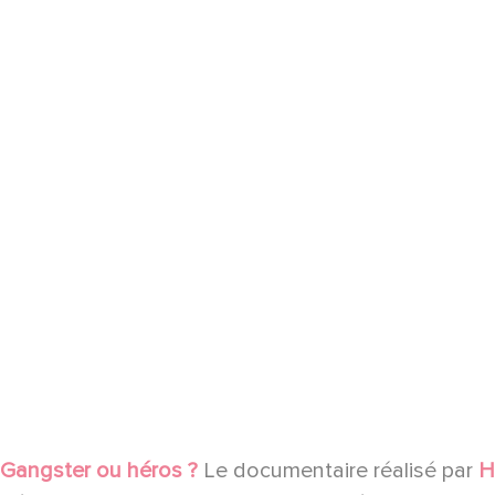
YouTube est désactivé.
Autoriser
Gangster ou héros ?
Le documentaire réalisé par
H