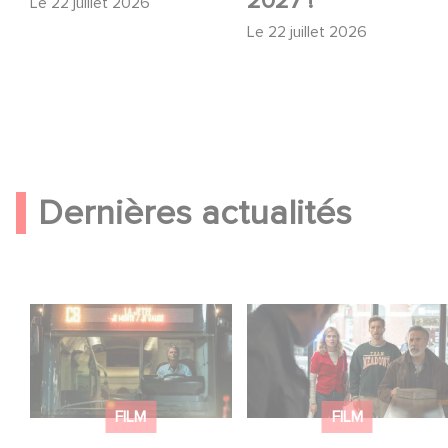
2027 !
Le
22 juillet 2026
Le
22 juillet 2026
Dernières actualités
Une date de sortie
Une nouvelle comédie
pour le nouveau film
avec Baptiste
de Franck Dubosc
Lecaplain et José
Garcia en 2027 !
FILM
FILM