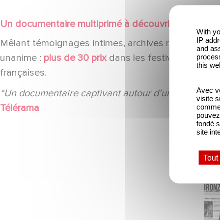
Un documentaire multiprimé à découvrir en salles
With yo
IP addr
Mêlant témoignages intimes, archives rares et narr
and ass
unanime :
plus de 30 prix
dans les festivals interna
process
this we
françaises.
Avec vo
“Un documentaire captivant autour d’une figure oubli
visite 
Télérama
comme l
pouvez 
fondé s
site int
Tout