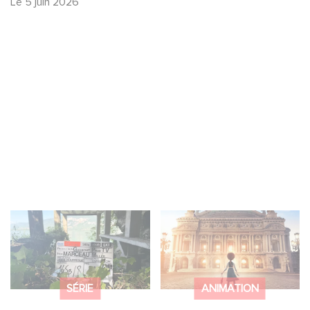
Le
5 juin 2026
Le tournage de la
Gaumont et Good
mini-série Le Roman
Hero annoncent la
de Marceau Miller a
suite de Ballerina
débuté
SÉRIE
ANIMATION