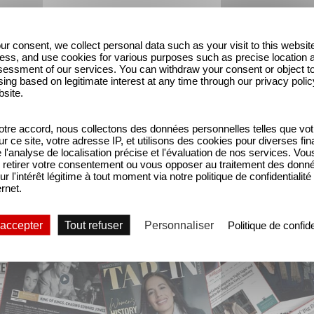
ur consent, we collect personal data such as your visit to this websit
ess, and use cookies for various purposes such as precise location 
ation engagée, le film bénéficie d’une
bande origina
essment of our services. You can withdraw your consent or object t
tionaux, des
"standing ovations"
à travers le monde,
ing based on legitimate interest at any time through our privacy polic
bsite.
tre accord, nous collectons des données personnelles telles que vot
ée de l’histoire des États-Unis, à l’origine d’un je
sur ce site, votre adresse IP, et utilisons des cookies pour diverses fina
'analyse de localisation précise et l'évaluation de nos services. Vou
retirer votre consentement ou vous opposer au traitement des donn
ur l'intérêt légitime à tout moment via notre politique de confidentialité
ernet.
 accepter
Tout refuser
Personnaliser
Politique de confide