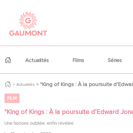
Aller au contenu principal
Panneau de gestion des cookies
Navigation principale
Actualités
Films
Séries
"King of Kings : À la poursuite d’Edwa
Actualités
FILM
"King of Kings : À la poursuite d’Edward Jon
Une histoire oubliée, enfin révélée.