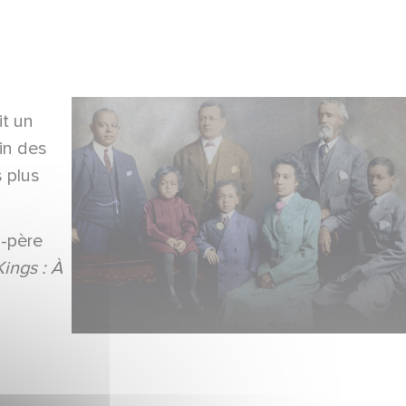
it un
in des
 plus
d-père
Kings : À