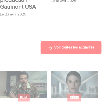
production
Le
16 avril 2026
Gaumont USA
Le
23 avril 2026
Voir toutes les actualités
Mexico 86, est à
La nouvelle
retrouver dès
production Gaumont
maintenant sur Netflix
USA : « Futuro
Desierto »
FILM
SÉRIE