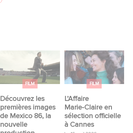
Découvrez les
L’Affaire Marie‑Claire
premières images de
en sélection officielle à
Mexico 86, la nouvelle
Cannes
production Gaumont
FILM
FILM
USA
Découvrez les
L’Affaire
premières images
Marie‑Claire en
de Mexico 86, la
sélection officielle
nouvelle
à Cannes