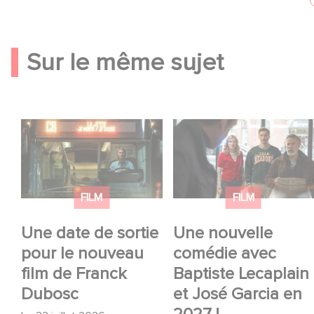
Sur le même sujet
Une date de sortie
Une nouvelle comédie
pour le nouveau film
avec Baptiste
de Franck Dubosc
Lecaplain et José
Garcia en 2027 !
FILM
FILM
Une date de sortie
Une nouvelle
pour le nouveau
comédie avec
film de Franck
Baptiste Lecaplain
Dubosc
et José Garcia en