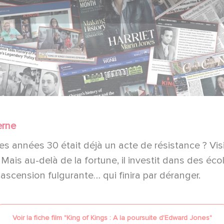
erne
es années 30 était déjà un acte de résistance ? Vis
t. Mais au-delà de la fortune, il investit dans des é
scension fulgurante… qui finira par déranger.
Voir la fiche film "
King of Kings : A la poursuite d'Edward Jones
"