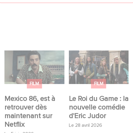
Mexico 86, est à
Le Roi du Game : la
retrouver dès
nouvelle comédie
maintenant sur Netflix
d'Eric Judor
FILM
FILM
Mexico 86, est à
Le Roi du Game : la
retrouver dès
nouvelle comédie
maintenant sur
d'Eric Judor
Netflix
Le
28 avril 2026