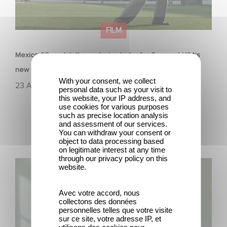
FILM
Mexico 86 : watch the exclusive trailer for Gaumont USA’s
new production
With your consent, we collect
23 April 2026
personal data such as your visit to
this website, your IP address, and
use cookies for various purposes
such as precise location analysis
and assessment of our services.
You can withdraw your consent or
object to data processing based
on legitimate interest at any time
through our privacy policy on this
Between power, secrets, and manipulation, discover
website.
who is really pulling the strings.
Avec votre accord, nous
collectons des données
personnelles telles que votre visite
sur ce site, votre adresse IP, et
utilisons des cookies pour