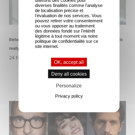
diverses finalités comme l'analyse
de localisation précise et
l'évaluation de nos services. Vous
pouvez retirer votre consentement
FILM
ou vous opposer au traitement
des données fondé sur l'intérêt
légitime à tout moment via notre
Between power, secrets, and manipulation, discover who is
politique de confidentialité sur ce
site internet.
really pulling the strings.
24 November 2025
OK, accept all
Deny all cookies
Personalize
Privacy policy
Filming has officially begun on Masterplan, shooting
across France and Italy!