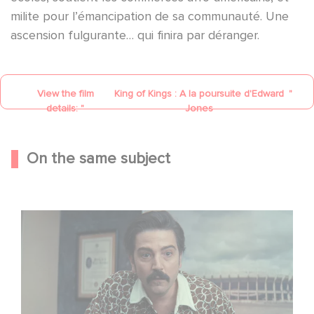
milite pour l’émancipation de sa communauté. Une
ascension fulgurante… qui finira par déranger.
View the film
King of Kings : A la poursuite d'Edward
"
details: "
Jones
On the same subject
Mexico 86 is now streaming on Netflix