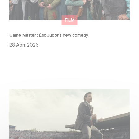
FILM
Game Master : Éric Judor’s new comedy
28 April 2026
Mexico 86 : watch the exclusive trailer for Gaumont
USA’s new production