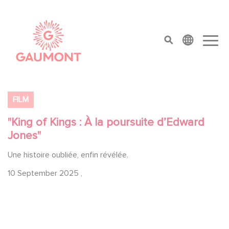
Skip to main content
Cookies management panel
top menu
FILM
"King of Kings : À la poursuite d’Edward
Jones"
Une histoire oubliée, enfin révélée.
10 September 2025
,