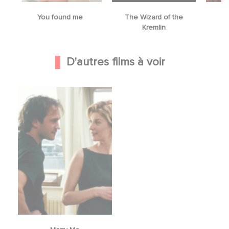
You found me
The Wizard of the
M
Kremlin
D'autres films à voir