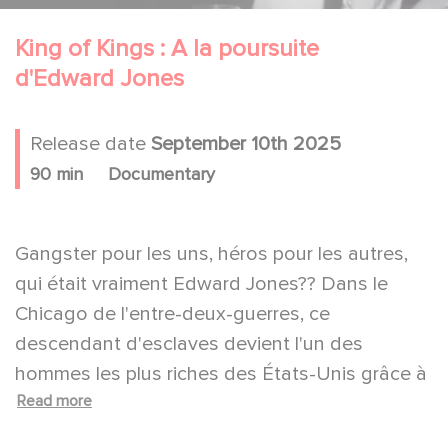
King of Kings : A la poursuite
d'Edward Jones
Release date
September 10th 2025
90 min
Documentary
Gangster pour les uns, héros pour les autres,
qui était vraiment Edward Jones?? Dans le
Chicago de l'entre-deux-guerres, ce
descendant d'esclaves devient l'un des
hommes les plus riches des États-Unis grâce à
Read more
un jeu illégal qui est à l'origine du loto
moderne?! Mais en ces temps de ségrégation,