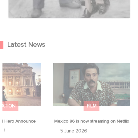
Latest News
od Hero Announce
Mexico 86 is now streaming on
ap !
Netflix
MATION
FILM
d Hero Announce
Mexico 86 is now streaming on Netflix
p !
5 June 2026