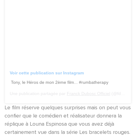
Voir cette publication sur Instagram
Tony, le Héros de mon 2ème film... #rumbatherapy
Une publication partagée par
Franck Dubosc Officiel
(@fdubosc_officiel) le
Le film réserve quelques surprises mais on peut vous
confier que le comédien et réalisateur donnera la
réplique à Louna Espinosa que vous avez déjà
certainement vue dans la série Les bracelets rouges.