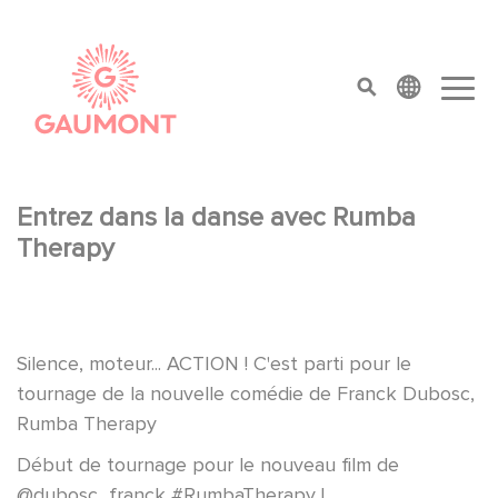
Aller au contenu principal
Panneau de gestion des cookies
top menu
Entrez dans la danse avec Rumba
Therapy
Silence, moteur... ACTION ! C'est parti pour le
tournage de la nouvelle comédie de Franck Dubosc,
Rumba Therapy
Début de tournage pour le nouveau film de
@dubosc_franck
#RumbaTherapy
!