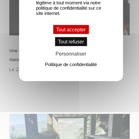
légitime à tout moment via notre
politique de confidentialité sur ce
site internet.
Tout accepter
FILM
Tout refuser
Une nouvelle comédie avec Baptiste Lecaplain et José
Personnaliser
Garcia en 2027 !
Politique de confidentialité
Le
22 juillet 2026
Le tournage de la mini-série Le Roman de Marceau Miller
a débuté