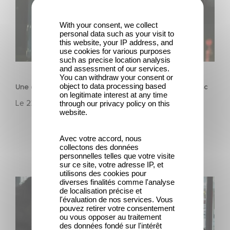
With your consent, we collect
personal data such as your visit to
this website, your IP address, and
use cookies for various purposes
such as precise location analysis
FILM
and assessment of our services.
You can withdraw your consent or
object to data processing based
Une date de sortie pour le nouveau film de Franck Dubosc
on legitimate interest at any time
Le
22 juillet 2026
through our privacy policy on this
website.
Avec votre accord, nous
collectons des données
personnelles telles que votre visite
sur ce site, votre adresse IP, et
utilisons des cookies pour
diverses finalités comme l'analyse
Une nouvelle comédie avec Baptiste Lecaplain et José
de localisation précise et
Garcia en 2027 !
l'évaluation de nos services. Vous
pouvez retirer votre consentement
ou vous opposer au traitement
des données fondé sur l'intérêt