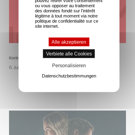
pouvez retirer votre consentement
ou vous opposer au traitement
des données fondé sur l'intérêt
légitime à tout moment via notre
politique de confidentialité sur ce
site internet.
Alle akzeptieren
UNTERNEHMERISCH
Verbiete alle Cookies
Kontakt
Personalisieren
6 Juni 2026
Datenschutzbestimmungen
Unfamiliar ist auf Platz 1 der Netflix Top 10 der nicht-
englischsprachigen Serien!