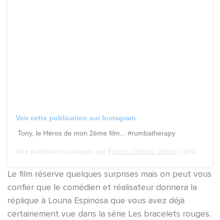
Voir cette publication sur Instagram
Tony, le Héros de mon 2ème film... #rumbatherapy
Une publication partagée par
Franck Dubosc Officiel
(@fdubosc_officiel) le
Le film réserve quelques surprises mais on peut vous
confier que le comédien et réalisateur donnera la
réplique à Louna Espinosa que vous avez déjà
certainement vue dans la série Les bracelets rouges.