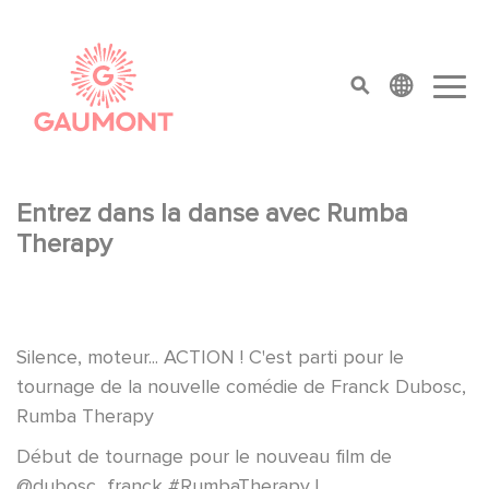
Direkt zum Inhalt
Cookie-Einstellungen
top menu
Entrez dans la danse avec Rumba
Therapy
Silence, moteur... ACTION ! C'est parti pour le
tournage de la nouvelle comédie de Franck Dubosc,
Rumba Therapy
Début de tournage pour le nouveau film de
@dubosc_franck
#RumbaTherapy
!