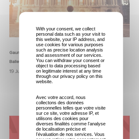
With your consent, we collect
personal data such as your visit to
ANIMATION
this website, your IP address, and
use cookies for various purposes
such as precise location analysis
Gaumont und Good Hero kündigen die Fortsetzung von
and assessment of our services.
You can withdraw your consent or
Ballerina - Gib deinen Traum niemals auf an
object to data processing based
on legitimate interest at any time
19 Juni 2026
through our privacy policy on this
website.
Avec votre accord, nous
collectons des données
personnelles telles que votre visite
sur ce site, votre adresse IP, et
utilisons des cookies pour
Kontakt
diverses finalités comme l'analyse
de localisation précise et
l'évaluation de nos services. Vous