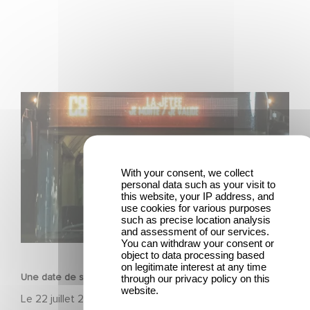
Une date de sortie pour le nouveau film de Franck
Dubosc
With your consent, we collect
personal data such as your visit to
this website, your IP address, and
use cookies for various purposes
such as precise location analysis
and assessment of our services.
FILM
You can withdraw your consent or
object to data processing based
on legitimate interest at any time
Une date de sortie pour le nouveau film de Franck Dubosc
through our privacy policy on this
website.
Le
22 juillet 2026