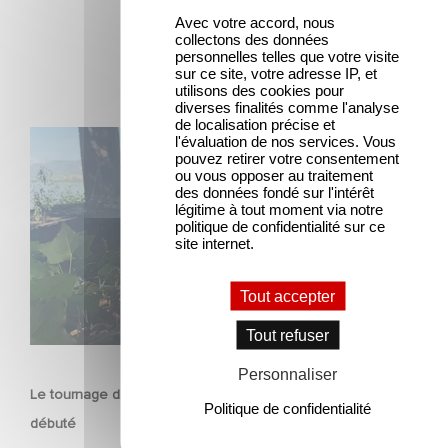
Avec votre accord, nous
collectons des données
personnelles telles que votre visite
sur ce site, votre adresse IP, et
utilisons des cookies pour
diverses finalités comme l'analyse
de localisation précise et
Le tournage de la mini-série Le Roman de Marceau Miller
l'évaluation de nos services. Vous
pouvez retirer votre consentement
a débuté
ou vous opposer au traitement
des données fondé sur l'intérêt
légitime à tout moment via notre
politique de confidentialité sur ce
site internet.
Tout accepter
Tout refuser
SÉRIE
Personnaliser
Le tournage de la mini-série Le Roman de Marceau Miller a
Politique de confidentialité
débuté