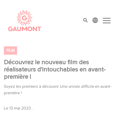
Aller au contenu principal
Panneau de gestion des cookies
top menu
FILM
Découvrez le nouveau film des
réalisateurs d'Intouchables en avant-
première !
Soyez les premiers à découvrir
Une année difficile
en avant-
première !
Le
13 mai 2023
,