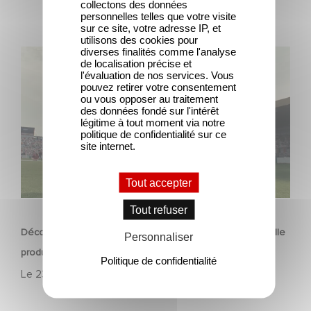
collectons des données
personnelles telles que votre visite
sur ce site, votre adresse IP, et
utilisons des cookies pour
diverses finalités comme l'analyse
Découvrez les premières images de Mexico 86, la
de localisation précise et
nouvelle production Gaumont USA
l'évaluation de nos services. Vous
pouvez retirer votre consentement
ou vous opposer au traitement
des données fondé sur l'intérêt
légitime à tout moment via notre
politique de confidentialité sur ce
site internet.
Tout accepter
FILM
Tout refuser
Découvrez les premières images de Mexico 86, la nouvelle
Personnaliser
production Gaumont USA
Politique de confidentialité
Le
23 avril 2026