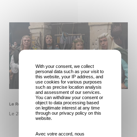
Le Roi du Game : la nouvelle comédie d'Eric Judor
With your consent, we collect
personal data such as your visit to
this website, your IP address, and
use cookies for various purposes
such as precise location analysis
FILM
and assessment of our services.
You can withdraw your consent or
object to data processing based
Le Roi du Game : la nouvelle comédie d'Eric Judor
on legitimate interest at any time
through our privacy policy on this
Le
28 avril 2026
website.
Avec votre accord, nous