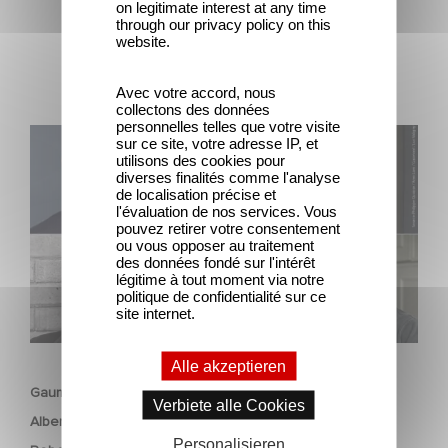
on legitimate interest at any time
through our privacy policy on this
website.
Avec votre accord, nous
collectons des données
personnelles telles que votre visite
Gaumont boards François Ozon’s feature adaptation of
sur ce site, votre adresse IP, et
utilisons des cookies pour
Albert Camus’ ‘The Stranger’ starring Benjamin Voisin,
diverses finalités comme l'analyse
Rebecca Marder and Swann Arlaud
de localisation précise et
l'évaluation de nos services. Vous
pouvez retirer votre consentement
ou vous opposer au traitement
des données fondé sur l'intérêt
légitime à tout moment via notre
politique de confidentialité sur ce
site internet.
FILM
Alle akzeptieren
Gaumont boards François Ozon’s feature adaptation of
Verbiete alle Cookies
Albert Camus’ ‘The Stranger’ starring Benjamin Voisin,
Personalisieren