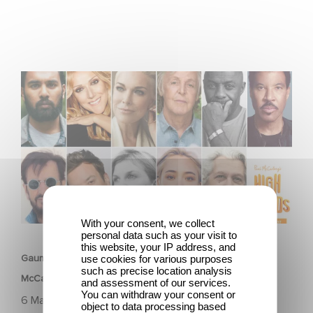
Gaumont announces voice cast for animated film Paul
McCartney’s High in the Clouds
With your consent, we collect
FILM
personal data such as your visit to
this website, your IP address, and
Gaumont announces voice cast for animated film Paul
use cookies for various purposes
such as precise location analysis
McCartney’s High in the Clouds
and assessment of our services.
You can withdraw your consent or
6 Mai 2025
object to data processing based