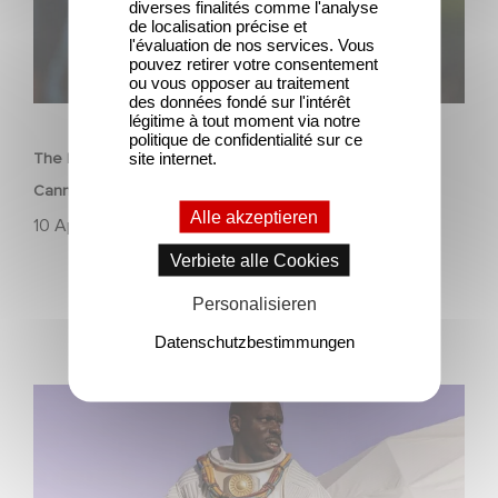
diverses finalités comme l'analyse
de localisation précise et
l'évaluation de nos services. Vous
pouvez retirer votre consentement
ou vous opposer au traitement
des données fondé sur l'intérêt
FILM
légitime à tout moment via notre
politique de confidentialité sur ce
site internet.
The Residence von Yann Gozlan: Außer Konkurrenz in
Cannes 2025 ausgewählt
Alle akzeptieren
10 April 2025
Verbiete alle Cookies
Personalisieren
Datenschutzbestimmungen
Black to the Future: Die französische Raumfahrtmission