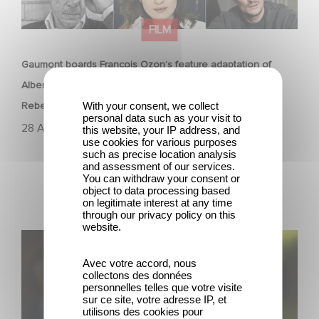
FILM
Gaumont boards François Ozon’s feature adaptation of
Albert Camus’ ‘The Stranger’ starring Benjamin Voisin,
With your consent, we collect
Rebecca Marder and Swann Arlaud
personal data such as your visit to
28 April 2025
this website, your IP address, and
use cookies for various purposes
such as precise location analysis
and assessment of our services.
You can withdraw your consent or
object to data processing based
on legitimate interest at any time
through our privacy policy on this
website.
The Residence von Yann Gozlan: Außer Konkurrenz in
Cannes 2025 ausgewählt
Avec votre accord, nous
collectons des données
personnelles telles que votre visite
sur ce site, votre adresse IP, et
utilisons des cookies pour