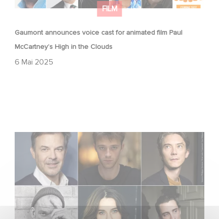
FILM
Gaumont announces voice cast for animated film Paul
McCartney’s High in the Clouds
6 Mai 2025
Gaumont boards François Ozon’s feature adaptation of
Albert Camus’ ‘The Stranger’ starring Benjamin Voisin,
Rebecca Marder and Swann Arlaud