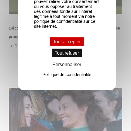
pouvez retirer votre consentement
ou vous opposer au traitement
des données fondé sur l'intérêt
FILM
légitime à tout moment via notre
politique de confidentialité sur ce
site internet.
Découvrez les premières images de Mexico 86, la nouvelle
production Gaumont USA
Tout accepter
Le
23 avril 2026
Tout refuser
Personnaliser
Politique de confidentialité
L’Affaire Marie‑Claire en sélection officielle à Cannes