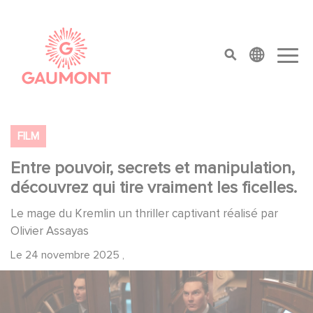
Aller au contenu principal
Panneau de gestion des cookies
top menu
FILM
Entre pouvoir, secrets et manipulation,
découvrez qui tire vraiment les ficelles.
Le mage du Kremlin un thriller captivant réalisé par
Olivier Assayas
Le
24 novembre 2025
,