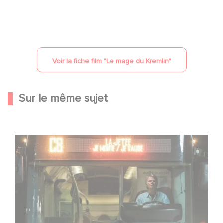
YouTube est désactivé.
Autoriser
Voir la fiche film "
Le mage du Kremlin
"
Sur le même sujet
Une date de sortie pour le nouveau film de Franck
Dubosc