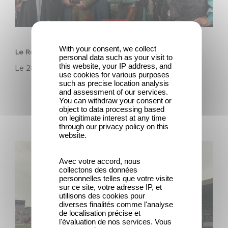
FILM
With your consent, we collect
Le Roi du Game : la nouvelle comédie d'Eric Judor
personal data such as your visit to
this website, your IP address, and
Le
28 avril 2026
use cookies for various purposes
such as precise location analysis
and assessment of our services.
You can withdraw your consent or
object to data processing based
on legitimate interest at any time
through our privacy policy on this
website.
Découvrez les premières images de Mexico 86, la
nouvelle production Gaumont USA
Avec votre accord, nous
collectons des données
personnelles telles que votre visite
sur ce site, votre adresse IP, et
utilisons des cookies pour
diverses finalités comme l'analyse
de localisation précise et
l'évaluation de nos services. Vous