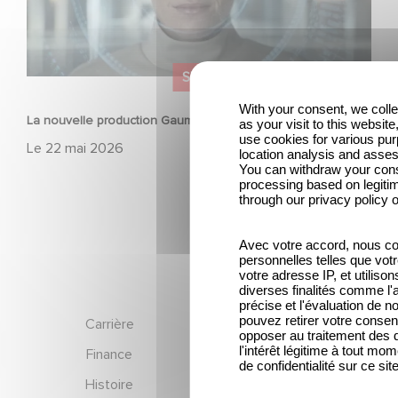
SÉRIE
With your consent, we coll
La nouvelle production Gaumont USA : « Futuro Desierto »
as your visit to this websit
use cookies for various pu
Le
22 mai 2026
location analysis and asse
You can withdraw your conse
processing based on legitim
through our privacy policy o
Avec votre accord, nous c
personnelles telles que votre
votre adresse IP, et utiliso
diverses finalités comme l'a
précise et l'évaluation de 
Footer
pouvez retirer votre conse
Carrière
Equipe dirigeante
opposer au traitement des 
l'intérêt légitime à tout mom
Finance
Gaumont Connect
de confidentialité sur ce site
Histoire
Mentions légales