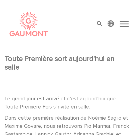
Aller au contenu principal
Panneau de gestion des cookies
top menu
Toute Première sort aujourd'hui en
salle
Le grand jour est arrivé et c'est aujourd'hui que
Toute Première Fois s'invite en salle.
Dans cette première réalisation de Noémie Saglio et
Maxime Govare, nous retrouvons Pio Marmaï, Franck
Gastambide, Lannick Gautry, Adrianna Gradziel et