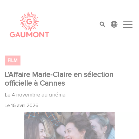
Aller au contenu principal
Panneau de gestion des cookies
top menu
FILM
L’Affaire Marie‑Claire en sélection
officielle à Cannes
Le 4 novembre au cinéma
Le
16 avril 2026
,