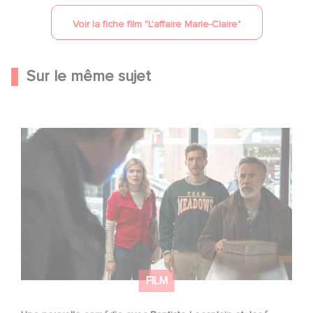
Voir la fiche film "
L'affaire Marie-Claire
"
Sur le même sujet
Une nouvelle comédie avec Baptiste Lecaplain et José
Garcia en 2027 !
FILM