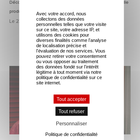
Découvrez les premières images de Mexico 86, la nouvelle
production Gaumont USA
Avec votre accord, nous
collectons des données
Le
23 avril 2026
personnelles telles que votre visite
sur ce site, votre adresse IP, et
utilisons des cookies pour
diverses finalités comme l'analyse
de localisation précise et
l'évaluation de nos services. Vous
pouvez retirer votre consentement
ou vous opposer au traitement
des données fondé sur l'intérêt
JUSTE UNE ILLUSION : actuellement au cinéma
légitime à tout moment via notre
politique de confidentialité sur ce
site internet.
Tout accepter
Tout refuser
Personnaliser
Politique de confidentialité
FILM