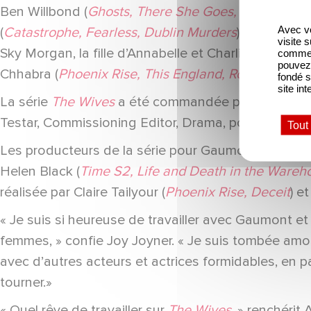
Ben Willbond (
Ghosts, There She Goes, Good Ome
Avec vo
(
Catastrophe, Fearless, Dublin Murders
) incarnera 
visite 
Sky Morgan, la fille d’Annabelle et Charlie. Louis Bo
comme l
pouvez 
Chhabra (
Phoenix Rise, This England, Rough Diam
fondé s
site int
La série
The Wives
a été commandée pour Channel 5
Testar, Commissioning Editor, Drama, pour Channe
Tout
Les producteurs de la série pour Gaumont sont Jes
Helen Black (
Time S2, Life and Death in the Wareh
réalisée par Claire Tailyour (
Phoenix Rise, Deceit
) e
« Je suis si heureuse de travailler avec Gaumont e
femmes, » confie Joy Joyner. « Je suis tombée amoure
avec d’autres acteurs et actrices formidables, en pa
tourner.»
« Quel rêve de travailler sur
The Wives
, » renchérit