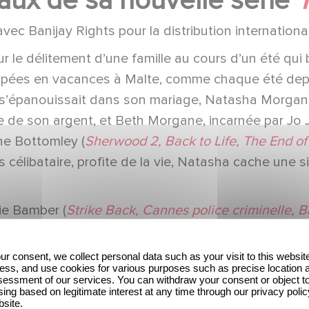
paux de sa nouvelle série
vec Banijay Rights pour la distribution internationa
ur le délitement d’une famille au cours d’un été qui
appées en vacances à Malte, comme chaque été depu
, s’épanouissait dans son mariage, Natasha Morgan, 
ire de son argent, et Beth Morgane, incarnée par Jo 
ine Bottomley (
Sherwood 2, Back to Life, The End of
s célibataire, profite de la vie, Natasha cache une 
ie Bamber (
Strike Back, Cannes police criminelle, B
is quelque chose cloche. La nouvelle petite amie de 
lle. Beth, qui espérait passer un été agréable, voi
ur consent, we collect personal data such as your visit to this websit
ess, and use cookies for various purposes such as precise location 
ujet de la mort d’Annabelle. Des mensonges font sur
essment of our services. You can withdraw your consent or object t
me et faire arrêter le coupable.
ing based on legitimate interest at any time through our privacy polic
bsite.