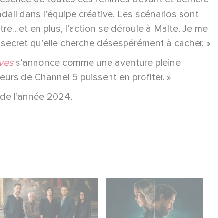
ndall dans l’équipe créative. Les scénarios sont
re…et en plus, l’action se déroule à Malte. Je me
n secret qu’elle cherche désespérément à cacher. »
ves
s’annonce comme une aventure pleine
eurs de Channel 5 puissent en profiter. »
 de l’année 2024.
Un lancement
Unfamiliar N°1 du Top
fracassant pour la
10 Netflix des séries
saison 9 de « L’Art du
non anglophones !