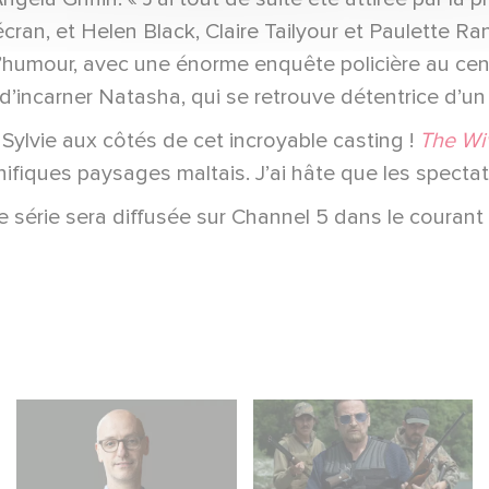
cran, et Helen Black, Claire Tailyour et Paulette Ra
d’humour, avec une énorme enquête policière au cent
 d’incarner Natasha, qui se retrouve détentrice d’u
 Sylvie aux côtés de cet incroyable casting !
The Wi
ifiques paysages maltais. J’ai hâte que les spectat
 série sera diffusée sur Channel 5 dans le courant
Gaumont USA
Traqués : la nouvelle
acquiert OPUS, une
série thriller avec
enquête sur la chute
Benoît Magimel et