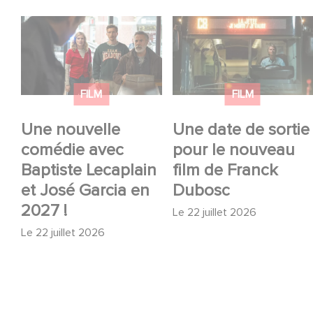
Une nouvelle comédie
Une date de sortie
avec Baptiste
pour le nouveau film
Lecaplain et José
de Franck Dubosc
Garcia en 2027 !
FILM
FILM
Une nouvelle
Une date de sortie
comédie avec
pour le nouveau
Baptiste Lecaplain
film de Franck
et José Garcia en
Dubosc
2027 !
Le
22 juillet 2026
Le
22 juillet 2026