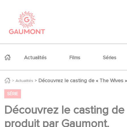
Aller au contenu principal
Panneau de gestion des cookies
Navigation principale
Actualités
Films
Séries
Découvrez le casting de « The Wives »
Actualités
SÉRIE
Découvrez le casting de 
produit par Gaumont.