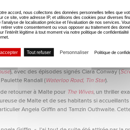
ns
), interprètera le rôle de Frankie Morgan, le mari
tre accord, nous collectons des données personnelles telles que vot
Sean Morgan, le mari aimant de Natasha. Catriona C
sur ce site, votre adresse IP, et utilisons des cookies pour diverses fina
yer (
Shadow and Bone, Wreck, The Ledge
) jouera l
'analyse de localisation précise et l'évaluation de nos services. Vou
retirer votre consentement ou vous opposer au traitement des donn
onds
) le fonctionnaire du consulat Vinay Taneja.
ur l'intérêt légitime à tout moment via notre politique de confidentialité
ernet.
 par Sebastian Cardwell, Deputy Chief Content O
l 5 et Paramount+.
 accepter
Tout refuser
Personnaliser
Politique de confide
s Connell et Alison Jackson. Produite par Margot 
ouse
), avec des épisodes signés Ciara Conway (
Scr
t Paulette Randall (
Waterloo Road, Tin Star
).
t de retourner à Malte pour
The Wives
, un thriller 
use de Malte et de ses habitants si accueillants et 
rticulier Angela Griffin and Tamzin Outhwaite. Cette
 Angela Griffin. « J’ai tout de suite été attirée par