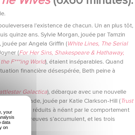
The Wives
(6x60 minutes).
le.
 bouleversera l’existence de chacun. Un an plus tôt,
is quinze ans. Sylvie Morgan, jouée par Tamzin
jouée par Angela Griffin (
White Lines, The Serial
Joyner (
For Her Sins, Shakespeare & Hathaway,
 the F***ing World
), étaient inséparables. Quand
situation financière désespérée, Beth peine à
attlestar Galactica
), débarque avec une nouvelle
Charlie, Jade, jouée par Katie Clarkson-Hill (
Trust
t ses projets réduits à néant par le comportement
e, your
analysis
face, les preuves s’accumulent, et les trois
o data
y on