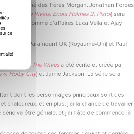
 de Beth et l’aîné des frères Morgan. Jonathan Forbes
re
handler (
The Rivals, Enola Holmes 2, Pistol
) sera
lités
e séduisant homme d’affaires Luca Vella et Ajay
s
ées
 sur ce
fficer chez Paramount UK (Royaume-Uni) et Paul
ntialité
Gavan Duffy,
The Wives
a été écrite et créée par
ew, Holby City
) et Jamie Jackson. La série sera
exaltant dont les personnages principaux sont des
chaleureux, et en plus, j’ai la chance de travailler
 série va être géniale, et j’ai hâte de commencer à
 la présence de toutes ces femmes devant et derrière