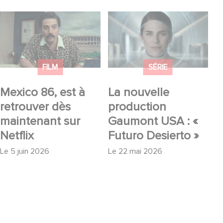
Mexico 86, est à
La nouvelle
retrouver dès
production Gaumont
maintenant sur Netflix
USA : « Futuro
Desierto »
FILM
SÉRIE
Mexico 86, est à
La nouvelle
retrouver dès
production
maintenant sur
Gaumont USA : «
Netflix
Futuro Desierto »
Le
5 juin 2026
Le
22 mai 2026