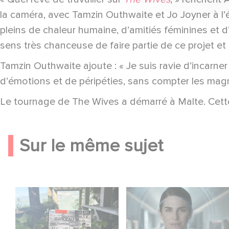
la caméra, avec Tamzin Outhwaite et Jo Joyner à l’é
pleins de chaleur humaine, d’amitiés féminines et 
sens très chanceuse de faire partie de ce projet et
Tamzin Outhwaite ajoute : « Je suis ravie d’incarner
d’émotions et de péripéties, sans compter les magn
Le tournage de The Wives a démarré à Malte. Cette
Sur le même sujet
Le tournage de la
La nouvelle
mini-série Le Roman
production Gaumont
de Marceau Miller a
USA : « Futuro