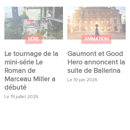
Le tournage de la
Gaumont et Good
mini-série Le Roman
Hero annoncent la
de Marceau Miller a
suite de Ballerina
débuté
SÉRIE
ANIMATION
Le tournage de la
Gaumont et Good
mini-série Le
Hero annoncent la
Roman de
suite de Ballerina
Marceau Miller a
Le
19 juin 2026
débuté
Le
19 juillet 2026