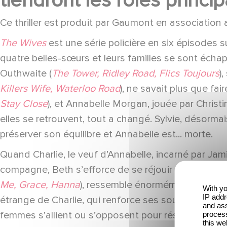
tiendront les rôles princi
Ce thriller est produit par Gaumont en association a
The Wives
est une série policière en six épisodes s
quatre belles-sœurs et leurs familles se sont éch
Outhwaite (
The Tower, Ridley Road, Flics Toujours
)
Killers Wife, Waterloo Road
), ne savait plus que fa
Stay Close
), et Annabelle Morgan, jouée par Christ
elles se retrouvent, tout a changé. Sylvie, désormai
préserver son équilibre et Annabelle est... morte.
Quand Charlie, le veuf d’Annabelle, incarné par Jam
compagne, Beth s’efforce de se réjouir pour eux, ma
Me, Grace, Hanna
), ressemble énormément à Annabe
With yo
IP addr
étrange de Charlie, qui renforce ses soupçons au s
and ass
femmes s’allient ou s’opposent pour résoudre l’énig
process
this we