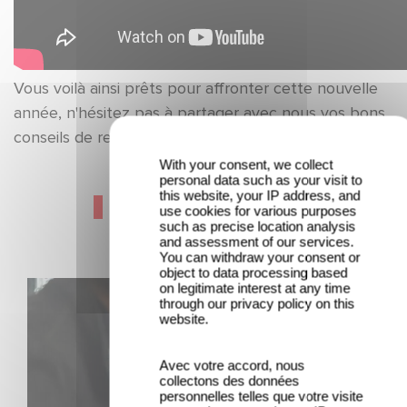
Vous voilà ainsi prêts pour affronter cette nouvelle
année, n'hésitez pas à partager avec nous vos bons
conseils de rentrée !
With your consent, we collect
personal data such as your visit to
this website, your IP address, and
Dernières actualités
use cookies for various purposes
such as precise location analysis
and assessment of our services.
You can withdraw your consent or
object to data processing based
Une nouvelle comédie avec Baptiste Lecaplain et José
on legitimate interest at any time
through our privacy policy on this
Garcia en 2027 !
website.
Avec votre accord, nous
collectons des données
personnelles telles que votre visite