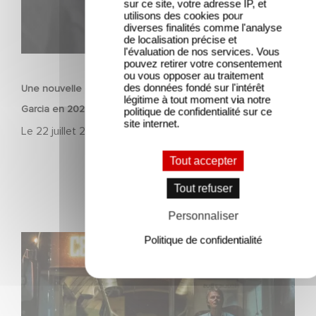
sur ce site, votre adresse IP, et
utilisons des cookies pour
diverses finalités comme l'analyse
de localisation précise et
l'évaluation de nos services. Vous
FILM
pouvez retirer votre consentement
ou vous opposer au traitement
des données fondé sur l'intérêt
Une nouvelle comédie avec Baptiste Lecaplain et José
légitime à tout moment via notre
Garcia en 2027 !
politique de confidentialité sur ce
site internet.
Le
22 juillet 2026
Tout accepter
Tout refuser
Personnaliser
Une date de sortie pour le nouveau film de Franck
Politique de confidentialité
Dubosc