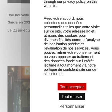
through our privacy policy on this
FILM
website.
Une nouvelle comédie avec Baptiste Lecaplain et José
Avec votre accord, nous
collectons des données
Garcia en 2027 !
personnelles telles que votre visite
Le
22 juillet 2026
sur ce site, votre adresse IP, et
utilisons des cookies pour
diverses finalités comme l'analyse
de localisation précise et
l'évaluation de nos services. Vous
pouvez retirer votre consentement
ou vous opposer au traitement
des données fondé sur l'intérêt
légitime à tout moment via notre
Une date de sortie pour le nouveau film de Franck
politique de confidentialité sur ce
site internet.
Dubosc
Tout accepter
Tout refuser
Personnaliser