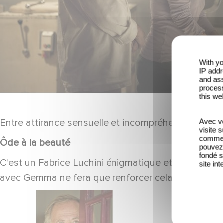
With yo
IP addr
and ass
process
this we
Entre attirance sensuelle et incompréhension, com
Avec vo
visite 
comme l
Ôde à la beauté
pouvez 
fondé s
C'est un Fabrice Luchini énigmatique et sensuel qu
site int
avec Gemma ne fera que renforcer cela.