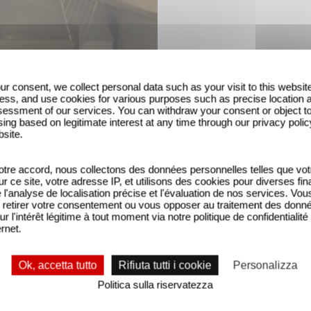
ur consent, we collect personal data such as your visit to this websit
ess, and use cookies for various purposes such as precise location 
essment of our services. You can withdraw your consent or object t
ing based on legitimate interest at any time through our privacy polic
bsite.
ment l'histoire de ces deux nouveaux personnages p
tre accord, nous collectons des données personnelles telles que vot
sur ce site, votre adresse IP, et utilisons des cookies pour diverses fina
'analyse de localisation précise et l'évaluation de nos services. Vou
retirer votre consentement ou vous opposer au traitement des donn
ur l'intérêt légitime à tout moment via notre politique de confidentialité
i dès les premières minutes devient le narrateur d
ernet.
Ok, accetta tutto
Rifiuta tutti i cookie
Personalizza
Politica sulla riservatezza