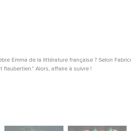
èbre Emma de la littérature française ? Selon Fabric
 flaubertien." Alors, affaire à suivre !
Unfamiliar è al n. 1
When Broken Hearts