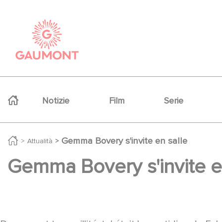
Salta al contenuto principale
Cookies management panel
Navigation principale
Notizie
Film
Serie
Gemma Bovery s'invite en salle
Attualità
Gemma Bovery s'invite e