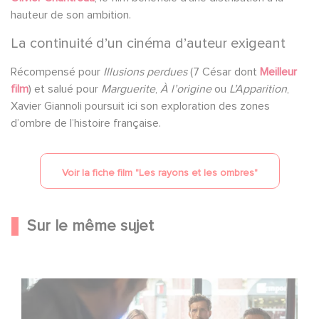
hauteur de son ambition.
La continuité d’un cinéma d’auteur exigeant
Récompensé pour
Illusions perdues
(7 César dont
Meilleur
film
) et salué pour
Marguerite
,
À l’origine
ou
L’Apparition
,
Xavier Giannoli poursuit ici son exploration des zones
d’ombre de l’histoire française.
Voir la fiche film "
Les rayons et les ombres
"
Sur le même sujet
Une nouvelle comédie avec Baptiste Lecaplain et José
Garcia en 2027 !