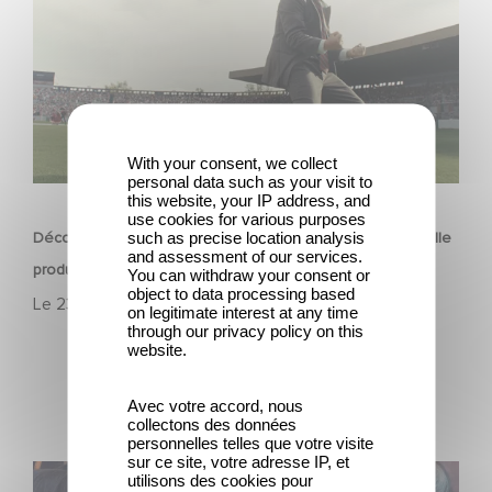
With your consent, we collect
personal data such as your visit to
FILM
this website, your IP address, and
use cookies for various purposes
such as precise location analysis
Découvrez les premières images de Mexico 86, la nouvelle
and assessment of our services.
production Gaumont USA
You can withdraw your consent or
object to data processing based
Le
23 avril 2026
on legitimate interest at any time
through our privacy policy on this
website.
Avec votre accord, nous
collectons des données
personnelles telles que votre visite
sur ce site, votre adresse IP, et
L’Affaire Marie‑Claire en sélection officielle à Cannes
utilisons des cookies pour