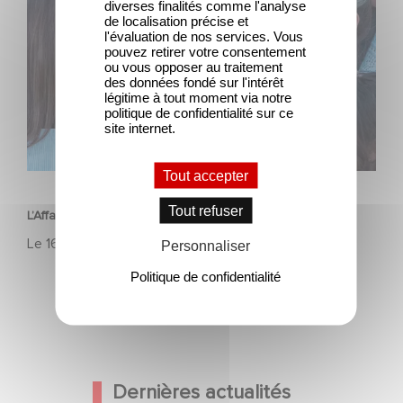
diverses finalités comme l'analyse
de localisation précise et
l'évaluation de nos services. Vous
pouvez retirer votre consentement
ou vous opposer au traitement
des données fondé sur l'intérêt
légitime à tout moment via notre
politique de confidentialité sur ce
site internet.
FILM
Tout accepter
Tout refuser
L’Affaire Marie‑Claire en sélection officielle à Cannes
Le
16 avril 2026
Personnaliser
Politique de confidentialité
Dernières actualités