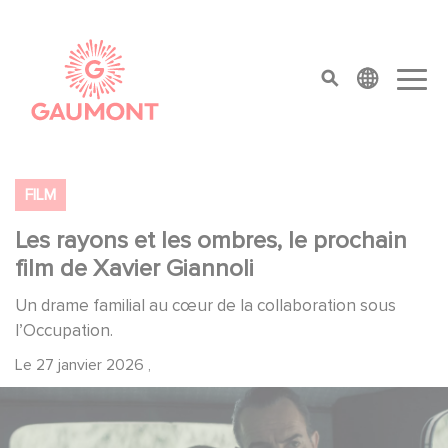
Aller au contenu principal
Panneau de gestion des cookies
top menu
FILM
Les rayons et les ombres, le prochain
film de Xavier Giannoli
Un drame familial au cœur de la collaboration sous
l’Occupation.
Le
27 janvier 2026
,