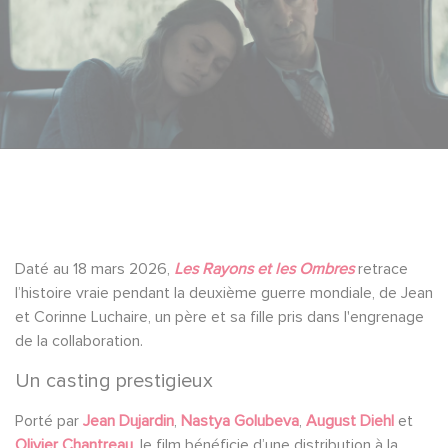
Daté au 18 mars 2026,
Les Rayons et les Ombres
retrace
l’histoire vraie pendant la deuxième guerre mondiale, de Jean
et Corinne Luchaire, un père et sa fille pris dans l'engrenage
de la collaboration.
Un casting prestigieux
Porté par
Jean Dujardin
,
Nastya Golubeva
,
August Diehl
et
Olivier Chantreau
, le film bénéficie d’une distribution à la