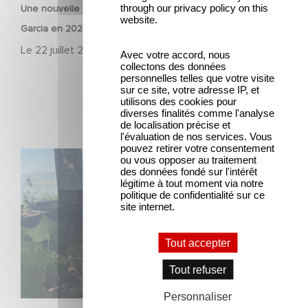
through our privacy policy on this
Une nouvelle comédie avec Baptiste Lecaplain et José
website.
Garcia en 2027 !
Le
22 juillet 2026
Avec votre accord, nous
collectons des données
personnelles telles que votre visite
sur ce site, votre adresse IP, et
utilisons des cookies pour
diverses finalités comme l'analyse
de localisation précise et
l'évaluation de nos services. Vous
pouvez retirer votre consentement
Le tournage de la mini-série Le Roman de Marceau Miller
ou vous opposer au traitement
des données fondé sur l'intérêt
a débuté
légitime à tout moment via notre
politique de confidentialité sur ce
site internet.
Tout accepter
Tout refuser
Personnaliser
SÉRIE