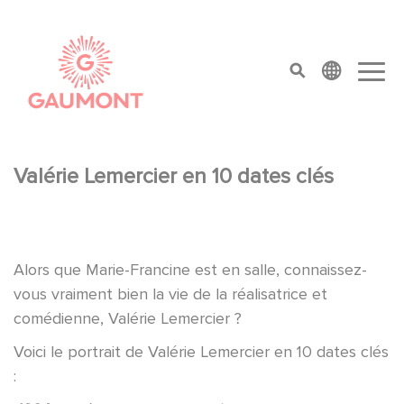
Aller au contenu principal
Panneau de gestion des cookies
top menu
Valérie Lemercier en 10 dates clés
Alors que Marie-Francine est en salle, connaissez-
vous vraiment bien la vie de la réalisatrice et
comédienne, Valérie Lemercier ?
Voici le portrait de Valérie Lemercier en 10 dates clés
: