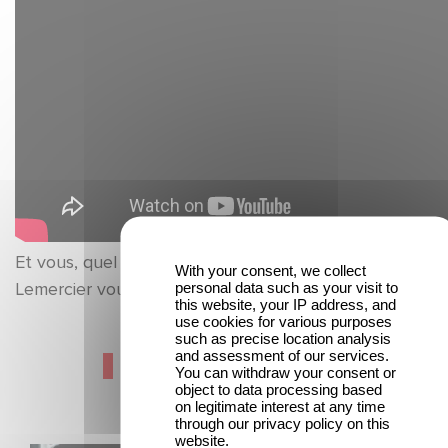
Et vous, quel moment de la carrière de Valérie
With your consent, we collect
Lemercier vous a le plus marqué ?
personal data such as your visit to
this website, your IP address, and
use cookies for various purposes
such as precise location analysis
and assessment of our services.
Dernières actualités
You can withdraw your consent or
object to data processing based
on legitimate interest at any time
through our privacy policy on this
website.