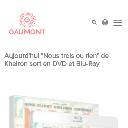
Aller au contenu principal
Panneau de gestion des cookies
top menu
Aujourd'hui "Nous trois ou rien" de
Kheiron sort en DVD et Blu-Ray