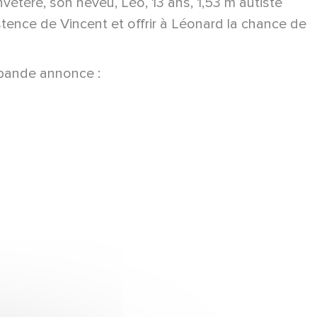
nvétéré, son neveu, Léo, 13 ans, 1,53 m autiste
stence de Vincent et offrir à Léonard la chance de
 bande annonce :