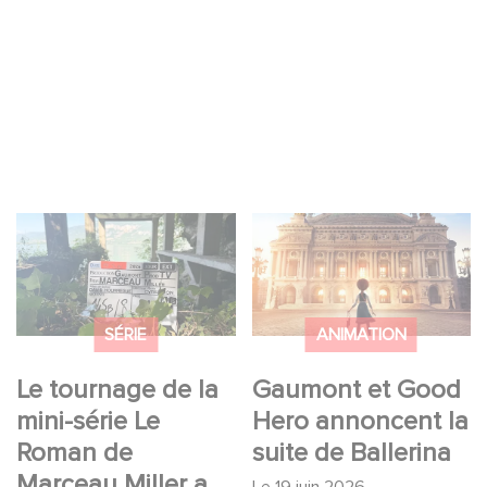
Le tournage de la
Gaumont et Good
mini-série Le Roman
Hero annoncent la
de Marceau Miller a
suite de Ballerina
débuté
SÉRIE
ANIMATION
Le tournage de la
Gaumont et Good
mini-série Le
Hero annoncent la
Roman de
suite de Ballerina
Marceau Miller a
Le
19 juin 2026