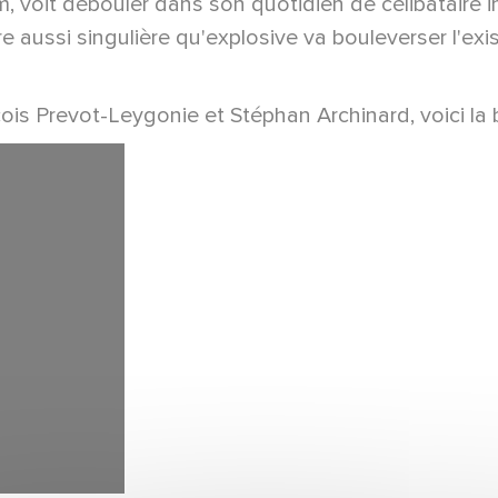
m, voit débouler dans son quotidien de célibataire i
 aussi singulière qu'explosive va bouleverser l'exi
ois Prevot-Leygonie et Stéphan Archinard, voici la