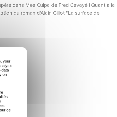
repéré dans Mea Culpa de Fred Cavayé ! Quant à la
ation du roman d'Alain Gillot "La surface de
e, your
analysis
o data
y on
re
lités
s
ées
 sur ce