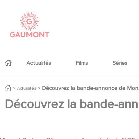
Aller au contenu principal
Panneau de gestion des cookies
Navigation principale
Actualités
Films
Séries
Découvrez la bande-annonce de Monsie
Actualités
Découvrez la bande-anno