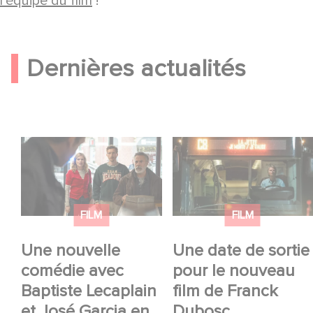
l'équipe du film
!
Dernières actualités
Une nouvelle comédie
Une date de sortie
avec Baptiste
pour le nouveau film
Lecaplain et José
de Franck Dubosc
Garcia en 2027 !
FILM
FILM
Une nouvelle
Une date de sortie
comédie avec
pour le nouveau
Baptiste Lecaplain
film de Franck
et José Garcia en
Dubosc