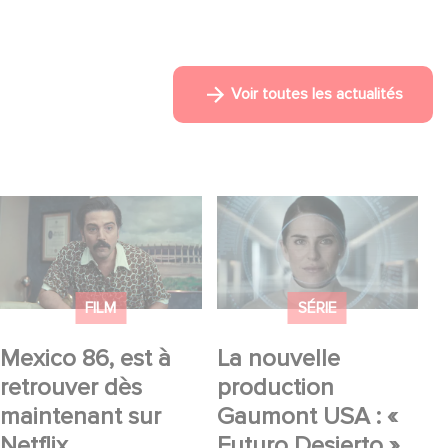
Voir toutes les actualités
Mexico 86, est à
La nouvelle
retrouver dès
production Gaumont
maintenant sur Netflix
USA : « Futuro
Desierto »
FILM
SÉRIE
Mexico 86, est à
La nouvelle
retrouver dès
production
maintenant sur
Gaumont USA : «
Netflix
Futuro Desierto »