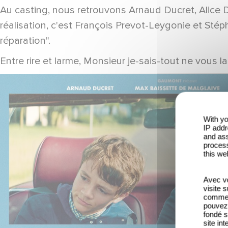
Au casting, nous retrouvons Arnaud Ducret, Alice 
réalisation, c'est François Prevot-Leygonie et Stép
réparation".
Entre rire et larme, Monsieur je-sais-tout ne vous la
With yo
IP addr
and ass
process
this we
Avec vo
visite 
comme l
pouvez 
fondé s
site int