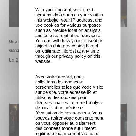
With your consent, we collect
personal data such as your visit to
this website, your IP address, and
use cookies for various purposes
FILM
such as precise location analysis
and assessment of our services.
You can withdraw your consent or
Une nouvelle comédie avec Baptiste Lecaplain et José
object to data processing based
Garcia en 2027 !
on legitimate interest at any time
through our privacy policy on this
Le
22 juillet 2026
website.
Avec votre accord, nous
collectons des données
personnelles telles que votre visite
sur ce site, votre adresse IP, et
utilisons des cookies pour
diverses finalités comme l'analyse
Une date de sortie pour le nouveau film de Franck
de localisation précise et
l'évaluation de nos services. Vous
Dubosc
pouvez retirer votre consentement
ou vous opposer au traitement
des données fondé sur l'intérêt
légitime à tout moment via notre