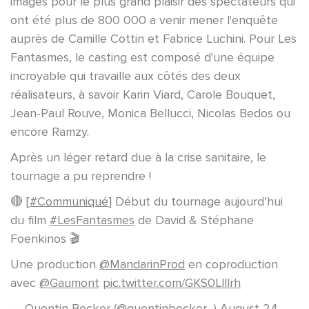
images pour le plus grand plaisir des spectateurs qui
ont été plus de 800 000 a venir mener l'enquête
auprès de Camille Cottin et Fabrice Luchini. Pour Les
Fantasmes, le casting est composé d'une équipe
incroyable qui travaille aux côtés des deux
réalisateurs, à savoir Karin Viard, Carole Bouquet,
Jean-Paul Rouve, Monica Bellucci, Nicolas Bedos ou
encore Ramzy.
Après un léger retard due à la crise sanitaire, le
tournage a pu reprendre !
🔴 [
#Communiqué
] Début du tournage aujourd’hui
du film
#LesFantasmes
de David & Stéphane
Foenkinos 🎬
Une production
@MandarinProd
en coproduction
avec
@Gaumont
pic.twitter.com/GKS0Llllrh
— Quentin Becker (@quentinbecker_)
August 24,