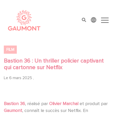
Aller au contenu principal
Panneau de gestion des cookies
top menu
FILM
Bastion 36 : Un thriller policier captivant
qui cartonne sur Netflix
Le
6 mars 2025
,
Bastion 36
, réalisé par
Olivier Marchal
et produit par
Gaumont
, connaît le succès sur Netflix. En