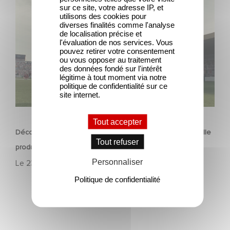
Découvrez les premières images de Mexico 86, la
sur ce site, votre adresse IP, et
nouvelle production Gaumont USA
utilisons des cookies pour
diverses finalités comme l'analyse
de localisation précise et
l'évaluation de nos services. Vous
pouvez retirer votre consentement
ou vous opposer au traitement
des données fondé sur l'intérêt
légitime à tout moment via notre
politique de confidentialité sur ce
site internet.
FILM
Tout accepter
Découvrez les premières images de Mexico 86, la nouvelle
Tout refuser
production Gaumont USA
Personnaliser
Le
23 avril 2026
Politique de confidentialité