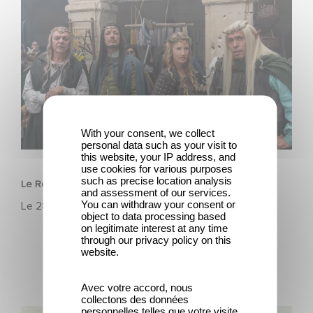
Le Roi du Game : la nouvelle comédie d'Eric Judor
With your consent, we collect
personal data such as your visit to
FILM
this website, your IP address, and
use cookies for various purposes
such as precise location analysis
Le Roi du Game : la nouvelle comédie d'Eric Judor
and assessment of our services.
You can withdraw your consent or
Le
28 avril 2026
object to data processing based
on legitimate interest at any time
through our privacy policy on this
website.
Avec votre accord, nous
collectons des données
personnelles telles que votre visite