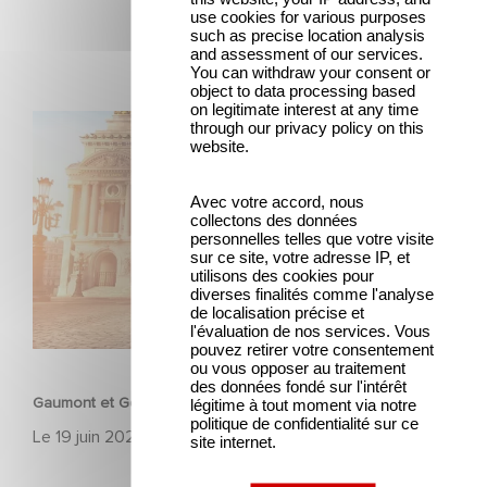
use cookies for various purposes
such as precise location analysis
and assessment of our services.
You can withdraw your consent or
object to data processing based
on legitimate interest at any time
Gaumont et Good Hero annoncent la suite de Ballerina
through our privacy policy on this
website.
Avec votre accord, nous
collectons des données
personnelles telles que votre visite
sur ce site, votre adresse IP, et
utilisons des cookies pour
diverses finalités comme l'analyse
de localisation précise et
l'évaluation de nos services. Vous
ANIMATION
pouvez retirer votre consentement
ou vous opposer au traitement
des données fondé sur l'intérêt
Gaumont et Good Hero annoncent la suite de Ballerina
légitime à tout moment via notre
politique de confidentialité sur ce
Le
19 juin 2026
site internet.