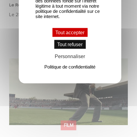
des données fondé sur l'intérêt
Le Roi du Game : la nouvelle comédie d'Eric Judor
légitime à tout moment via notre
politique de confidentialité sur ce
Le
28 avril 2026
site internet.
Tout accepter
Tout refuser
Personnaliser
Découvrez les premières images de Mexico 86, la
Politique de confidentialité
nouvelle production Gaumont USA
FILM