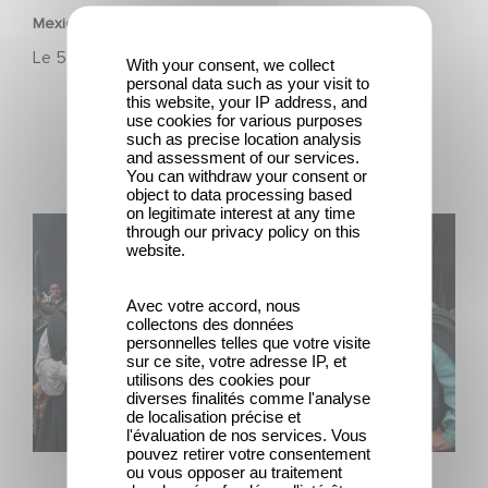
Mexico 86, est à retrouver dès maintenant sur Netflix
Le
5 juin 2026
With your consent, we collect
personal data such as your visit to
this website, your IP address, and
use cookies for various purposes
such as precise location analysis
and assessment of our services.
You can withdraw your consent or
object to data processing based
on legitimate interest at any time
Le Roi du Game : la nouvelle comédie d'Eric Judor
through our privacy policy on this
website.
Avec votre accord, nous
collectons des données
personnelles telles que votre visite
sur ce site, votre adresse IP, et
utilisons des cookies pour
diverses finalités comme l'analyse
de localisation précise et
l'évaluation de nos services. Vous
FILM
pouvez retirer votre consentement
ou vous opposer au traitement