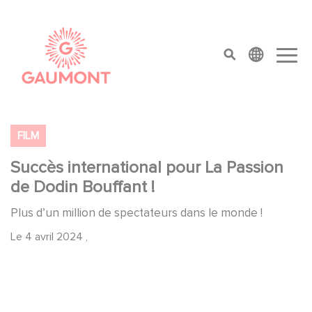
Aller au contenu principal
Panneau de gestion des cookies
top menu
FILM
Succès international pour La Passion
de Dodin Bouffant !
Plus d’un million de spectateurs dans le monde !
Le
4 avril 2024
,