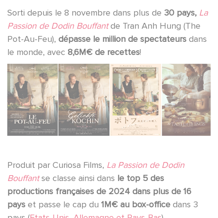
Sorti depuis le 8 novembre dans plus de
30 pays,
La
Passion de Dodin Bouffant
de Tran Anh Hung (The
Pot-Au-Feu),
dépasse le million de spectateurs
dans
le monde, avec
8,6M€ de recettes
!
Produit par Curiosa Films,
La Passion de Dodin
Bouffant
se classe ainsi dans
le top 5 des
productions françaises de 2024 dans plus de 16
pays
et passe le cap du
1M€ au box-office
dans 3
pays (
Etats-Unis, Allemagne et Pays-Bas
).