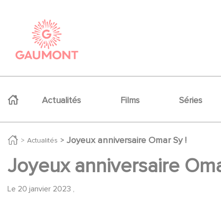
Aller au contenu principal
Panneau de gestion des cookies
Navigation principale
Actualités
Films
Séries
Joyeux anniversaire Omar Sy !
Actualités
Joyeux anniversaire Oma
Le
20 janvier 2023
,