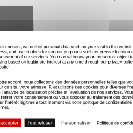
ur consent, we collect personal data such as your visit to this websit
ess, and use cookies for various purposes such as precise location 
essment of our services. You can withdraw your consent or object t
ing based on legitimate interest at any time through our privacy polic
bsite.
tre accord, nous collectons des données personnelles telles que vot
sur ce site, votre adresse IP, et utilisons des cookies pour diverses fina
'analyse de localisation précise et l'évaluation de nos services. Vou
retirer votre consentement ou vous opposer au traitement des donn
ur l'intérêt légitime à tout moment via notre politique de confidentialité
ernet.
de visionnages dans les 28 jours après sa sortie, ce
 accepter
Tout refuser
Personnaliser
Politique de confide