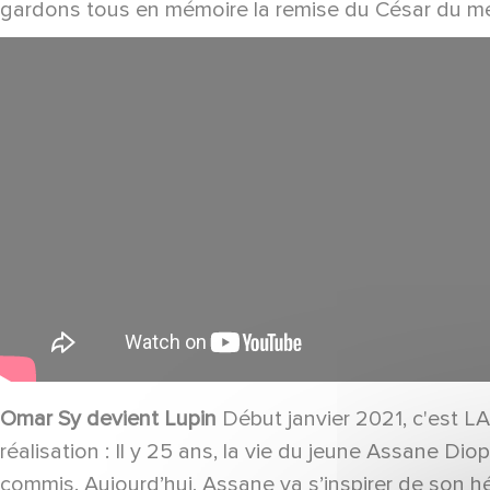
gardons tous en mémoire la remise du César du meil
Omar Sy devient Lupin
Début janvier 2021, c'est LA
réalisation : Il y 25 ans, la vie du jeune Assane Di
commis. Aujourd’hui, Assane va s’inspirer de son 