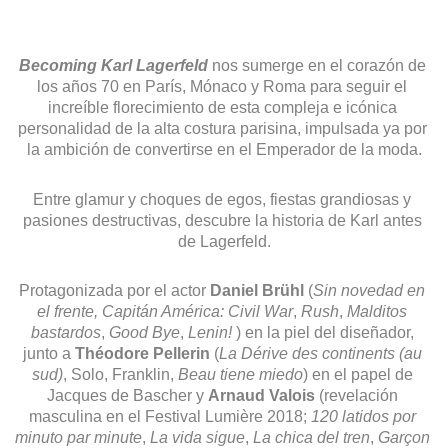
Permitir
Becoming Karl Lagerfeld
nos sumerge en el corazón de 
los años 70 en París, Mónaco y Roma para seguir el 
increíble florecimiento de esta compleja e icónica 
personalidad de la alta costura parisina, impulsada ya por 
la ambición de convertirse en el Emperador de la moda.
Entre glamur y choques de egos, fiestas grandiosas y 
pasiones destructivas, descubre la historia de Karl antes 
de Lagerfeld.
Protagonizada por el actor 
Daniel Brühl
 (
Sin novedad en 
el frente, Capitán América:
Civil War
, 
Rush
, 
Malditos 
bastardos
, 
Good Bye
, 
Lenin!
 ) en la piel del diseñador, 
junto a 
Théodore Pellerin
 (
La Dérive des continents (au 
sud)
, Solo, Franklin, 
Beau tiene miedo
) en el papel de 
Jacques de Bascher y 
Arnaud Valois
 (revelación 
masculina en el Festival Lumière 2018; 
120 latidos por 
minuto par minute
, 
La vida sigue
, 
La chica del tren
, 
Garçon 