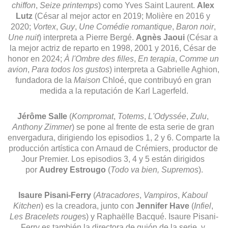
chiffon
, 
Seize printemps
) como Yves Saint Laurent. 
Alex 
Lutz
 (César al mejor actor en 2019; Molière en 2016 y 
2020; 
Vortex
, 
Guy
, 
Une Comédie romantique
, 
Baron noir
, 
Une nuit
) interpreta a Pierre Bergé. 
Agnès Jaoui
 (César a 
la mejor actriz de reparto en 1998, 2001 y 2016, César de 
honor en 2024; 
À l'Ombre des filles
, 
En terapia
, 
Comme un 
avion
, 
Para todos los gustos
) interpreta a Gabrielle Aghion, 
fundadora de la 
Maison
 Chloé, que contribuyó en gran 
medida a la reputación de Karl Lagerfeld.
Jérôme Salle
 (
Kompromat
, 
Totems
, 
L'Odyssée
, 
Zulu
, 
Anthony Zimmer
) se pone al frente de esta serie de gran 
envergadura, dirigiendo los episodios 1, 2 y 6. Comparte la 
producción artística con Arnaud de Crémiers, productor de 
Jour Premier. Los episodios 3, 4 y 5 están dirigidos 
por 
Audrey Estrougo
 (
Todo va bien,
Supremos
).
Isaure Pisani-Ferry
 (
Atracadores
, 
Vampiros
, 
Kaboul 
Kitchen
) es la creadora, junto con 
Jennifer Have
 (
Infiel
, 
Les Bracelets rouge
s) y Raphaëlle Bacqué. Isaure Pisani-
Ferry es también la directora de guión de la serie, y 