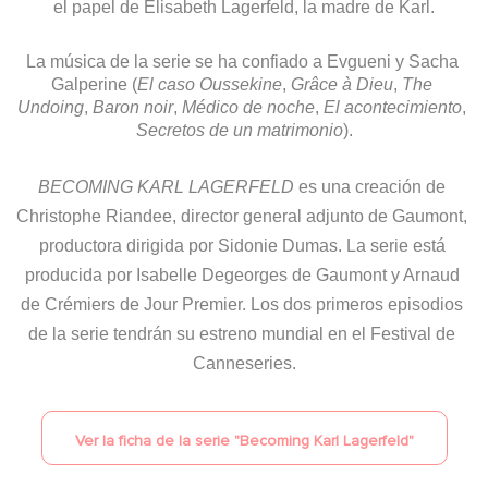
el papel de Elisabeth Lagerfeld, la madre de Karl.
La música de la serie se ha confiado a Evgueni y Sacha 
Galperine (
El caso
Oussekine
, 
Grâce à Dieu
, 
The 
Undoing
, 
Baron noir
, 
Médico de noche
, 
El acontecimiento
,
Secretos de un matrimonio
).
BECOMING KARL LAGERFELD
 es una creación de 
Christophe Riandee, director general adjunto de Gaumont, 
productora dirigida por Sidonie Dumas. La serie está 
producida por Isabelle Degeorges de Gaumont y Arnaud 
de Crémiers de Jour Premier. Los dos primeros episodios 
de la serie tendrán su estreno mundial en el Festival de 
Canneseries.
Ver la ficha de la serie "
Becoming Karl Lagerfeld
"