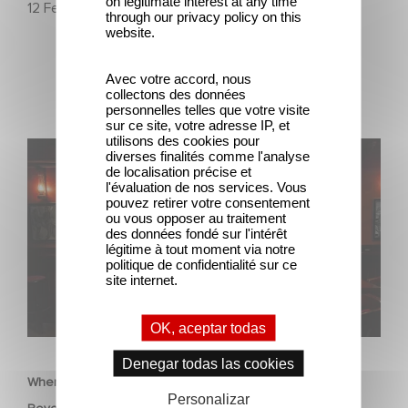
on legitimate interest at any time
12 Febrero 2026
through our privacy policy on this
website.
Avec votre accord, nous
collectons des données
personnelles telles que votre visite
sur ce site, votre adresse IP, et
utilisons des cookies pour
When Broken Hearts Want Revenge: Welcome to The
diverses finalités comme l'analyse
Revenge Club
de localisation précise et
l'évaluation de nos services. Vous
pouvez retirer votre consentement
ou vous opposer au traitement
des données fondé sur l'intérêt
légitime à tout moment via notre
politique de confidentialité sur ce
site internet.
OK, aceptar todas
SERIES
Denegar todas las cookies
When Broken Hearts Want Revenge: Welcome to The
Personalizar