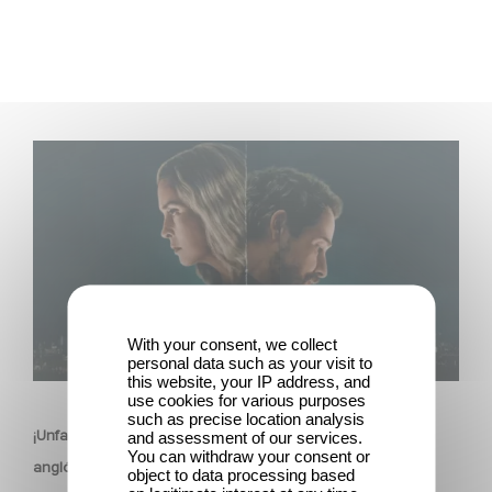
¡Unfamiliar es N.º 1 en el Top 10 de Netflix de series no
anglófonas!
With your consent, we collect
personal data such as your visit to
SERIES
this website, your IP address, and
use cookies for various purposes
such as precise location analysis
¡Unfamiliar es N.º 1 en el Top 10 de Netflix de series no
and assessment of our services.
You can withdraw your consent or
anglófonas!
object to data processing based