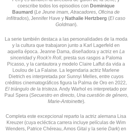
coescribe todos los episodios con 
Dominique 
Baumard
 (
Le Jeune imam
, 
Atracadores
, 
Oficina de 
infiltrados
), Jennifer Have y 
Nathalie Hertzberg
 (
El caso 
Goldman
).
La serie también destaca a las personalidades de la moda 
y la cultura que trabajaron junto a Karl Lagerfeld en 
aquella época. Jeanne Dama, diseñadora y actriz en 
La 
sinceridad
 y 
Rock'n Roll
, presta sus rasgos a Paloma 
Picasso, y la cantautora y modelo Claire Laffut da vida a 
Loulou de La Falaise. La legendaria actriz Marlene 
Dietrich es interpretada por Sunnyi Melles, entre cuyos 
créditos cinematográficos figura la Palma de Oro en 2022, 
El triángulo de la tristeza
. Andy Warhol es interpretado por 
Paul Spera (
Secuestro en directo
, 
Una cuestión de género
, 
Marie-Antoinette
).
Completa este excepcional reparto la actriz alemana Lisa 
Kreuzer (cuya ecléctica carrera incluye películas de Wim 
Wenders, Patrice Chéreau, Amos Gitaï y la serie 
Dark
) en 