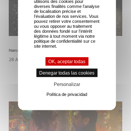
utilisons des cookies pour
diverses finalités comme l'analyse
de localisation précise et
l'évaluation de nos services. Vous
pouvez retirer votre consentement
ou vous opposer au traitement
des données fondé sur l'intérêt
SERIES
légitime à tout moment via notre
politique de confidentialité sur ce
site internet.
Narcos: 10 anni di una serie di successo targata Gaumont
28 Agosto 2025
OK, aceptar todas
Denegar todas las cookies
Personalizar
Política de privacidad
Una nueva serie protagonizada por Aimee Lou Wood
llegará pronto a la BBC.