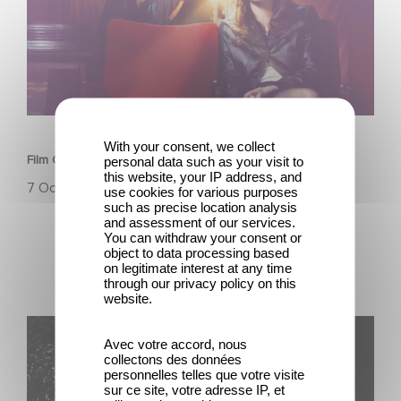
SERIES
With your consent, we collect
Film Club: A Heartfelt Romantic Comedy now Steaming
personal data such as your visit to
this website, your IP address, and
7 Octubre 2025
use cookies for various purposes
such as precise location analysis
and assessment of our services.
You can withdraw your consent or
object to data processing based
on legitimate interest at any time
through our privacy policy on this
website.
Narcos: 10 anni di una serie di successo targata
Avec votre accord, nous
Gaumont
collectons des données
personnelles telles que votre visite
sur ce site, votre adresse IP, et