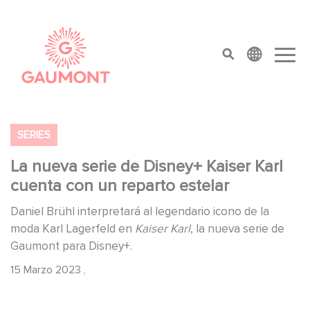
Pasar al contenido principal
Panel de gestión de cookies
top menu
SERIES
La nueva serie de Disney+ Kaiser Karl
cuenta con un reparto estelar
Daniel Brühl interpretará al legendario icono de la
moda Karl Lagerfeld en
Kaiser Karl
, la nueva serie de
Gaumont para Disney+.
15 Marzo 2023
,