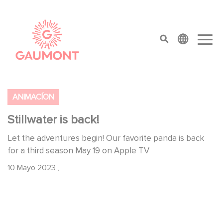
Pasar al contenido principal
Panel de gestión de cookies
top menu
ANIMACÍON
Stillwater is back!
Let the adventures begin! Our favorite panda is back
for a third season May 19 on Apple TV
10 Mayo 2023
,