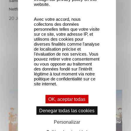
Samurai Rabbit: The Usagi Chronicles, coming soon to
website.
Netflix!
20 Julio 2020
Avec votre accord, nous
collectons des données
personnelles telles que votre visite
sur ce site, votre adresse IP, et
utilisons des cookies pour
diverses finalités comme l'analyse
de localisation précise et
l'évaluation de nos services. Vous
pouvez retirer votre consentement
ou vous opposer au traitement
Últimas noticias
des données fondé sur l'intérêt
légitime à tout moment via notre
politique de confidentialité sur ce
site internet.
Gaumont y Good Hero anuncian la secuela de Ballerina
OK, aceptar todas
Denegar todas las cookies
Personalizar