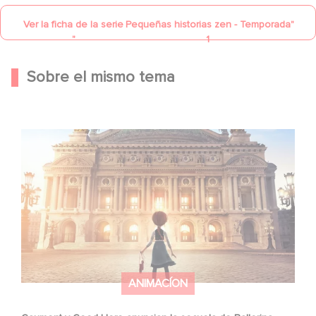
Ver la ficha de la serie
Pequeñas historias zen - Temporada
"
"
1
Sobre el mismo tema
Gaumont y Good Hero anuncian la secuela de Ballerina
ANIMACÍON